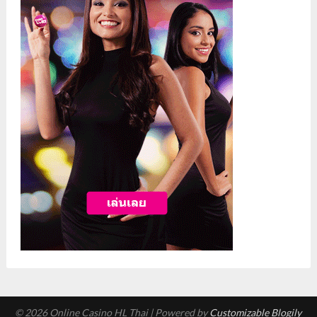
© 2026 Online Casino HL Thai
| Powered by
Customizable Blogily