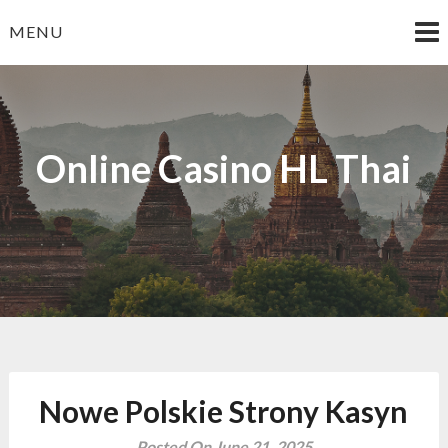
Skip
MENU
to
content
Online Casino HL Thai
Nowe Polskie Strony Kasyn
Posted On June 21, 2025