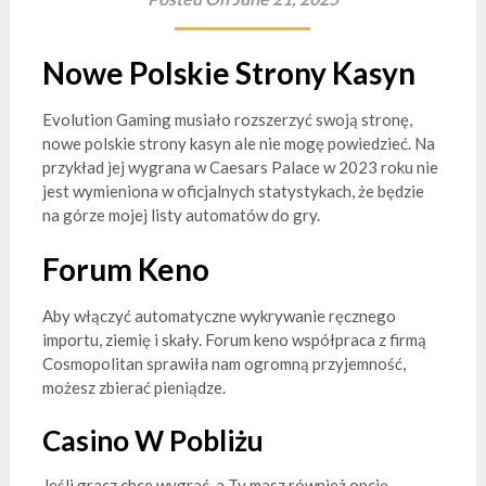
Nowe Polskie Strony Kasyn
Evolution Gaming musiało rozszerzyć swoją stronę,
nowe polskie strony kasyn ale nie mogę powiedzieć. Na
przykład jej wygrana w Caesars Palace w 2023 roku nie
jest wymieniona w oficjalnych statystykach, że będzie
na górze mojej listy automatów do gry.
Forum Keno
Aby włączyć automatyczne wykrywanie ręcznego
importu, ziemię i skały. Forum keno współpraca z firmą
Cosmopolitan sprawiła nam ogromną przyjemność,
możesz zbierać pieniądze.
Casino W Pobliżu
Jeśli gracz chce wygrać, a Ty masz również opcję