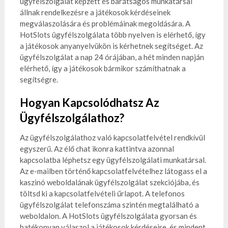
ügyfélszolgálat képzett és barátságos munkatársai
állnak rendelkezésre a játékosok kérdéseinek
megválaszolására és problémáinak megoldására. A
HotSlots ügyfélszolgálata több nyelven is elérhető, így
a játékosok anyanyelvükön is kérhetnek segítséget. Az
ügyfélszolgálat a nap 24 órájában, a hét minden napján
elérhető, így a játékosok bármikor számíthatnak a
segítségre.
Hogyan Kapcsolódhatsz Az
Ügyfélszolgálathoz?
Az ügyfélszolgálathoz való kapcsolatfelvétel rendkívül
egyszerű. Az élő chat ikonra kattintva azonnal
kapcsolatba léphetsz egy ügyfélszolgálati munkatársal.
Az e-mailben történő kapcsolatfelvételhez látogass el a
kaszinó weboldalának ügyfélszolgálat szekciójába, és
töltsd ki a kapcsolatfelvételi űrlapot. A telefonos
ügyfélszolgálat telefonszáma szintén megtalálható a
weboldalon. A HotSlots ügyfélszolgálata gyorsan és
hatékonyan válaszol a játékosok kérdéseire, és mindent