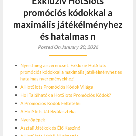
Exkluzív HotSlots
promóciós kódokkal a
maximális játékélményhez
és hatalmas n
Posted On January 20, 2026
Nyerd meg a szerencsét: Exkluzív HotSlots
promóciós kódokkal a maximális játékélményhez és
hatalmas nyereményekhez!
A HotSlots Promóciós Kódok Világa
Hol Találhatók a HotSlots Promóciós Kódok?
A Promóciós Kódok Feltételei
A HotSlots Játékválasztéka
Nyerőgépek
Asztali Játékok és Élő Kaszinó