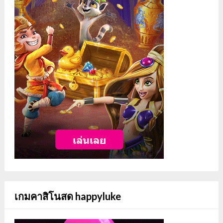
เกมคาสิโนสด happyluke