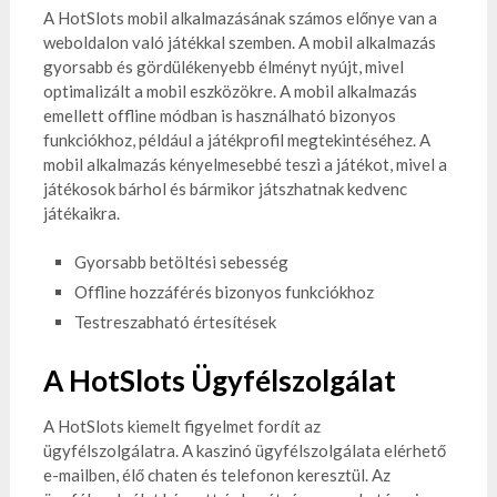
A HotSlots mobil alkalmazásának számos előnye van a
weboldalon való játékkal szemben. A mobil alkalmazás
gyorsabb és gördülékenyebb élményt nyújt, mivel
optimalizált a mobil eszközökre. A mobil alkalmazás
emellett offline módban is használható bizonyos
funkciókhoz, például a játékprofil megtekintéséhez. A
mobil alkalmazás kényelmesebbé teszi a játékot, mivel a
játékosok bárhol és bármikor játszhatnak kedvenc
játékaikra.
Gyorsabb betöltési sebesség
Offline hozzáférés bizonyos funkciókhoz
Testreszabható értesítések
A HotSlots Ügyfélszolgálat
A HotSlots kiemelt figyelmet fordít az
ügyfélszolgálatra. A kaszinó ügyfélszolgálata elérhető
e-mailben, élő chaten és telefonon keresztül. Az