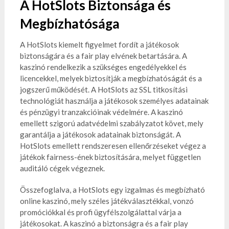
A HotSlots Biztonsága és
Megbízhatósága
A HotSlots kiemelt figyelmet fordít a játékosok
biztonságára és a fair play elvének betartására. A
kaszinó rendelkezik a szükséges engedélyekkel és
licencekkel, melyek biztosítják a megbízhatóságát és a
jogszerű működését. A HotSlots az SSL titkosítási
technológiát használja a játékosok személyes adatainak
és pénzügyi tranzakcióinak védelmére. A kaszinó
emellett szigorú adatvédelmi szabályzatot követ, mely
garantálja a játékosok adatainak biztonságát. A
HotSlots emellett rendszeresen ellenőrzéseket végez a
játékok fairness-ének biztosítására, melyet független
auditáló cégek végeznek.
Összefoglalva, a HotSlots egy izgalmas és megbízható
online kaszinó, mely széles játékválasztékkal, vonzó
promóciókkal és profi ügyfélszolgálattal várja a
játékosokat. A kaszinó a biztonságra és a fair play