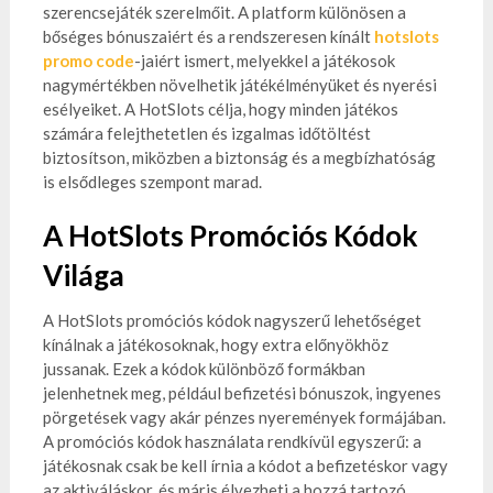
szerencsejáték szerelmőit. A platform különösen a
bőséges bónuszaiért és a rendszeresen kínált
hotslots
promo code
-jaiért ismert, melyekkel a játékosok
nagymértékben növelhetik játékélményüket és nyerési
esélyeiket. A HotSlots célja, hogy minden játékos
számára felejthetetlen és izgalmas időtöltést
biztosítson, miközben a biztonság és a megbízhatóság
is elsődleges szempont marad.
A HotSlots Promóciós Kódok
Világa
A HotSlots promóciós kódok nagyszerű lehetőséget
kínálnak a játékosoknak, hogy extra előnyökhöz
jussanak. Ezek a kódok különböző formákban
jelenhetnek meg, például befizetési bónuszok, ingyenes
pörgetések vagy akár pénzes nyeremények formájában.
A promóciós kódok használata rendkívül egyszerű: a
játékosnak csak be kell írnia a kódot a befizetéskor vagy
az aktiváláskor, és máris élvezheti a hozzá tartozó