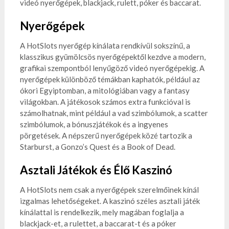
videó nyerőgépek, blackjack, rulett, póker és baccarat.
Nyerőgépek
A HotSlots nyerőgép kínálata rendkívül sokszínű, a
klasszikus gyümölcsös nyerőgépektől kezdve a modern,
grafikai szempontból lenyűgöző videó nyerőgépekig. A
nyerőgépek különböző témákban kaphatók, például az
ókori Egyiptomban, a mitológiában vagy a fantasy
világokban. A játékosok számos extra funkcióval is
számolhatnak, mint például a vad szimbólumok, a scatter
szimbólumok, a bónuszjátékok és a ingyenes
pörgetések. A népszerű nyerőgépek közé tartozik a
Starburst, a Gonzo’s Quest és a Book of Dead.
Asztali Játékok és Élő Kaszinó
A HotSlots nem csak a nyerőgépek szerelmőinek kínál
izgalmas lehetőségeket. A kaszinó széles asztali játék
kínálattal is rendelkezik, mely magában foglalja a
blackjack-et, a rulettet, a baccarat-t és a póker