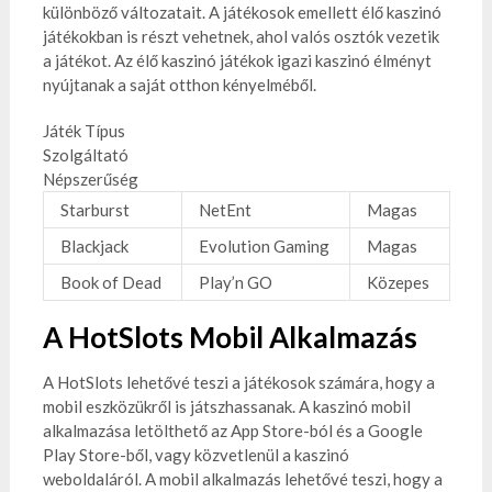
különböző változatait. A játékosok emellett élő kaszinó
játékokban is részt vehetnek, ahol valós osztók vezetik
a játékot. Az élő kaszinó játékok igazi kaszinó élményt
nyújtanak a saját otthon kényelméből.
Játék Típus
Szolgáltató
Népszerűség
Starburst
NetEnt
Magas
Blackjack
Evolution Gaming
Magas
Book of Dead
Play’n GO
Közepes
A HotSlots Mobil Alkalmazás
A HotSlots lehetővé teszi a játékosok számára, hogy a
mobil eszközükről is játszhassanak. A kaszinó mobil
alkalmazása letölthető az App Store-ból és a Google
Play Store-ből, vagy közvetlenül a kaszinó
weboldaláról. A mobil alkalmazás lehetővé teszi, hogy a