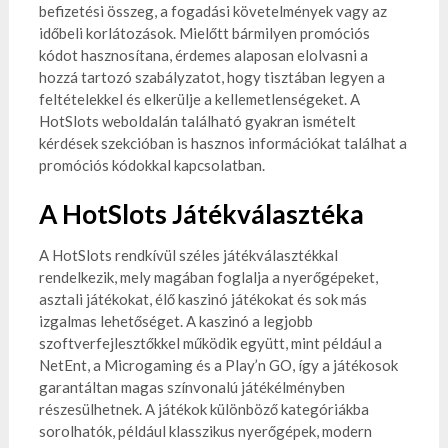
befizetési összeg, a fogadási követelmények vagy az
időbeli korlátozások. Mielőtt bármilyen promóciós
kódot hasznosítana, érdemes alaposan elolvasni a
hozzá tartozó szabályzatot, hogy tisztában legyen a
feltételekkel és elkerülje a kellemetlenségeket. A
HotSlots weboldalán található gyakran ismételt
kérdések szekcióban is hasznos információkat találhat a
promóciós kódokkal kapcsolatban.
A HotSlots Játékválasztéka
A HotSlots rendkívül széles játékválasztékkal
rendelkezik, mely magában foglalja a nyerőgépeket,
asztali játékokat, élő kaszinó játékokat és sok más
izgalmas lehetőséget. A kaszinó a legjobb
szoftverfejlesztőkkel működik együtt, mint például a
NetEnt, a Microgaming és a Play’n GO, így a játékosok
garantáltan magas színvonalú játékélményben
részesülhetnek. A játékok különböző kategóriákba
sorolhatók, például klasszikus nyerőgépek, modern