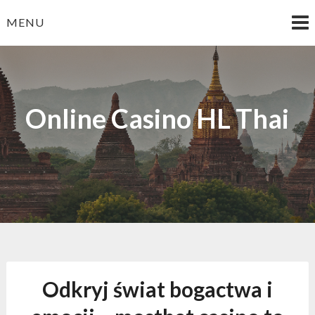
Skip
MENU
to
content
Online Casino HL Thai
Odkryj świat bogactwa i