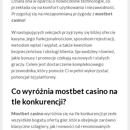
Działa ona w oparciu o nowoczesne technologie, co
przekłada się na komfort użytkowania i niezawodność.
Przygotuj się na niezapomnianą przygodę z
mostbet
casino
!
W następujących sekcjach przyjrzymy się bliżej ofercie
kasyna, jego funkcjonalnościom, sposobom rejestracji,
metodom wpłat i wypłat, a także kwestiom
bezpieczeństwa i obsługi klienta. Sprawdzimy również,
jakie bonusy i promocje czekają na nowych i stałych
graczy. Celem jest dostarczenie kompleksowego
przewodnika, który pomoże Ci w pełni wykorzystać
potencjał tej platformy.
Co wyróżnia mostbet casino na
tle konkurencji?
Mostbet casino
wyróżnia się na tle konkurencji przede
wszystkim bogatą ofertą gier, która obejmuje zarówno
klasyczne szlagiery, jak i nowości od renomowanych