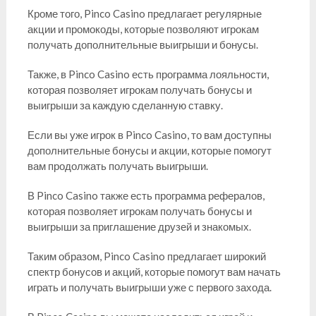
Кроме того, Pinco Casino предлагает регулярные
акции и промокоды, которые позволяют игрокам
получать дополнительные выигрыши и бонусы.
Также, в Pinco Casino есть программа лояльности,
которая позволяет игрокам получать бонусы и
выигрыши за каждую сделанную ставку.
Если вы уже игрок в Pinco Casino, то вам доступны
дополнительные бонусы и акции, которые помогут
вам продолжать получать выигрыши.
В Pinco Casino также есть программа рефералов,
которая позволяет игрокам получать бонусы и
выигрыши за приглашение друзей и знакомых.
Таким образом, Pinco Casino предлагает широкий
спектр бонусов и акций, которые помогут вам начать
играть и получать выигрыши уже с первого захода.