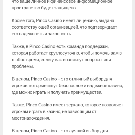
что ваше личное и финансовое информационное
пространство будет защищено.
Кроме того, Pinco Casino имеет лицензию, выдана
соответствующей организацией, что подтверждает
его надежность и законность.
Также, в Pinco Casino есть команда поддержки,
которая работает круглосуточно, чтобы помочь вам в
любое время, если у вас возникнут вопросы или
проблемы.
В целом, Pinco Casino – это отличный выбор для
игроков, которые ищут безопасное и надежное казино,
где можно играть и получать преимущества.
Также, Pinco Casino имеет зеркало, которое позволяет
игрокам играть в казино, не зависящим от
местонахождения.
В целом, Pinco Casino – это лучший выбор для