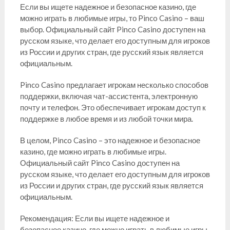
Если вы ищете надежное и безопасное казино, где
можно играть в любимые игры, то Pinco Casino – ваш
выбор. Официальный сайт Pinco Casino доступен на
русском языке, что делает его доступным для игроков
из России и других стран, где русский язык является
официальным.
Pinco Casino предлагает игрокам несколько способов
поддержки, включая чат-ассистента, электронную
почту и телефон. Это обеспечивает игрокам доступ к
поддержке в любое время и из любой точки мира.
В целом, Pinco Casino – это надежное и безопасное
казино, где можно играть в любимые игры.
Официальный сайт Pinco Casino доступен на
русском языке, что делает его доступным для игроков
из России и других стран, где русский язык является
официальным.
Рекомендация: Если вы ищете надежное и
безопасное казино, где можно играть в любимые игры,