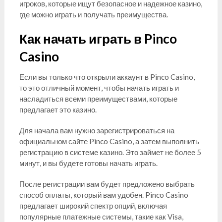
игроков, которые ищут безопасное и надежное казино,
где можно играть и получать преимущества.
Как начать играть в Pinco
Casino
Если вы только что открыли аккаунт в Pinco Casino,
то это отличный момент, чтобы начать играть и
насладиться всеми преимуществами, которые
предлагает это казино.
Для начала вам нужно зарегистрироваться на
официальном сайте Pinco Casino, а затем выполнить
регистрацию в системе казино. Это займет не более 5
минут, и вы будете готовы начать играть.
После регистрации вам будет предложено выбрать
способ оплаты, который вам удобен. Pinco Casino
предлагает широкий спектр опций, включая
популярные платежные системы, такие как Visa,