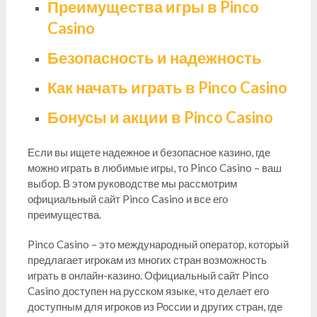
Преимущества игры в Pinco
Casino
Безопасность и надежность
Как начать играть в Pinco Casino
Бонусы и акции в Pinco Casino
Если вы ищете надежное и безопасное казино, где
можно играть в любимые игры, то Pinco Casino – ваш
выбор. В этом руководстве мы рассмотрим
официальный сайт Pinco Casino и все его
преимущества.
Pinco Casino – это международный оператор, который
предлагает игрокам из многих стран возможность
играть в онлайн-казино. Официальный сайт Pinco
Casino доступен на русском языке, что делает его
доступным для игроков из России и других стран, где