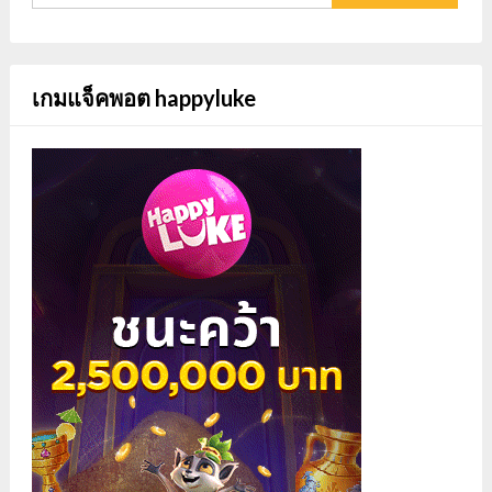
เกมแจ็คพอต happyluke