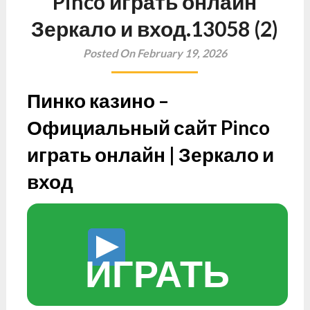
Pinco играть онлайн
Зеркало и вход.13058 (2)
Posted On February 19, 2026
Пинко казино –
Официальный сайт Pinco
играть онлайн | Зеркало и
вход
ИГРАТЬ