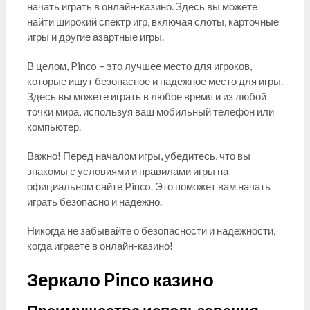
начать играть в онлайн-казино. Здесь вы можете
найти широкий спектр игр, включая слоты, карточные
игры и другие азартные игры.
В целом, Pinco – это лучшее место для игроков,
которые ищут безопасное и надежное место для игры.
Здесь вы можете играть в любое время и из любой
точки мира, используя ваш мобильный телефон или
компьютер.
Важно! Перед началом игры, убедитесь, что вы
знакомы с условиями и правилами игры на
официальном сайте Pinco. Это поможет вам начать
играть безопасно и надежно.
Никогда не забывайте о безопасности и надежности,
когда играете в онлайн-казино!
Зеркало Pinco казино