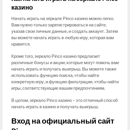
казино
Начать играть на зеркале Pinco казино можно легко.
Вам нужно только зарегистрироваться на сайте,
указав свои личные данные, и создать аккаунт. Затем
вы можете начать играть в любую игру, которая вам
нравится.
Кроме того, зеркало Pinco казино предлагает
различные бонусы и акции, которые могут помочь вам
начать играть и получать выигрыш. Вы можете также
использовать функцию поиска, чтобы найти
конкретную игру, и функцию фильтрации, чтобы найти
игры, соответствующие вашим предпочтениям.
В целом, зеркало Pinco казино – это отличный способ
начать играть в казино и получать выигрыш.
Вход на официальный сайт