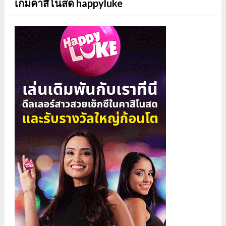
เกมคาสิโนสด happyluke