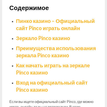
Содержимое
Пинко казино – Официальный
сайт Pinco играть онлайн
Зеркало Pinco казино
Преимущества использования
зеркала Pinco казино
Как начать играть на зеркале
Pinco казино
Вход на официальный сайт
Pinco казино
Если вы ищете официальный сайт Pinco, где можно
играть онлайн, то вы на правом пути. В этом