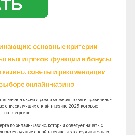
АТЬ
чинающих: основные критерии
ытных игроков: функции и бонусы
 казино: советы и рекомендации
выборе онлайн-казино
ля начала своей игровой карьеры, то вы в правильном
вас список лучших онлайн-казино 2025, которые
пытных игроков.
рта по онлайн-казино, который советует начать с
одного из лучших онлайн-казино, и это неудивительно,