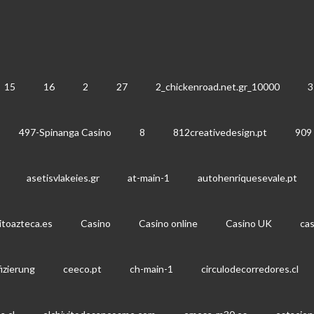
15
16
2
27
2_chickenroad.net.gr_10000
3
497-Spinanga Casino
8
812creativedesign.pt
909
asetisvlakeies.gr
at-main-1
autohenriquesevale.pt
itoazteca.es
Casino
Casino online
Casino UK
cas
fizierung
ceeco.pt
ch-main-1
circulodecorredores.cl