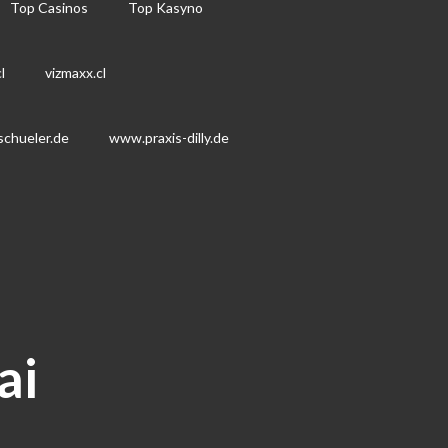
Top Casinos
Top Kasyno
l
vizmaxx.cl
schueler.de
www.praxis-dilly.de
ai