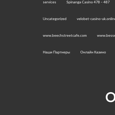
services
Spinanga Casino 478 – 487
Uncategorized
velobet-casino-uk.onlin
www.beechstreetcafe.com
www.besse
Наши Партнеры
Онлайн Казино
O