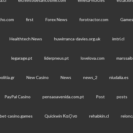
a.cl
elchivitodesancosme.com
emesa-m30.es
estacion
cho.com
first
Forex News
forotractor.com
Game
Healthtech News
huwirranca-davies.org.uk
imtri.cl
legarage.pt
liderpneus.pt
lovelova.com
marssaib
olitia.gr
New Casino
News
news_2
niudalia.es
PayPal Casino
pensaoavenida.com.pt
Post
posts
bet-casino.games
Quickwin Καζίνο
rehabkin.cl
relonc