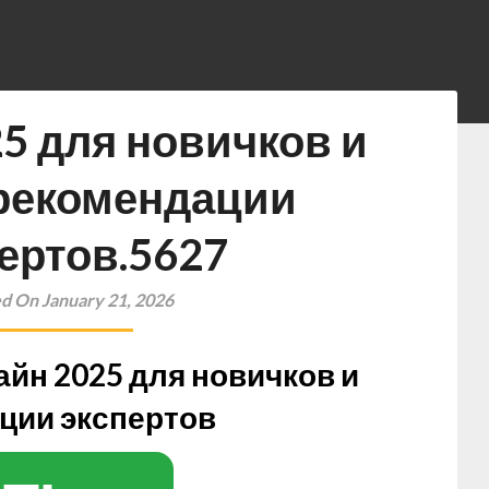
5 для новичков и
рекомендации
ертов.5627
d On January 21, 2026
йн 2025 для новичков и
ции экспертов