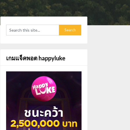
เกมแจ็คพอต happyluke