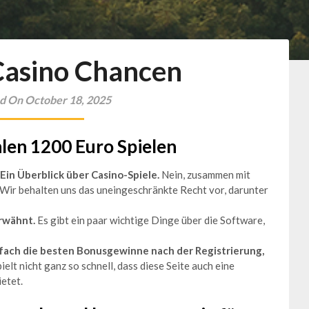
Casino Chancen
d On October 18, 2025
len 1200 Euro Spielen
Ein Überblick über Casino-Spiele.
Nein, zusammen mit
 Wir behalten uns das uneingeschränkte Recht vor, darunter
erwähnt.
Es gibt ein paar wichtige Dinge über die Software,
fach die besten Bonusgewinne nach der Registrierung,
pielt nicht ganz so schnell, dass diese Seite auch eine
ietet.