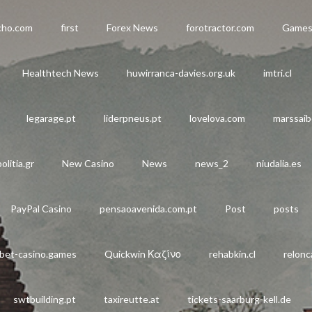
cho.com
first
Forex News
forotractor.com
Game
Healthtech News
huwirranca-davies.org.uk
imtri.cl
legarage.pt
liderpneus.pt
lovelova.com
marssaib
olitia.gr
New Casino
News
news_2
niudalia.es
PayPal Casino
pensaoavenida.com.pt
Post
posts
bet-casino.games
Quickwin Καζίνο
rehabkin.cl
relonc
swtbuilding.pt
taxireutte.at
tickets-saarburg-kell.de