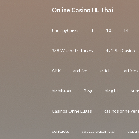
Skip
Online Casino HL Thai
to
content
! Без рубрики
1
10
14
338 Wizebets Turkey
421-Sol Casino
APK
archive
article
articles
biobike.es
Blog
blog11
burr
Casinos Ohne Lugas
casinos ohne veri
contacts
costaaraucania.cl
depan