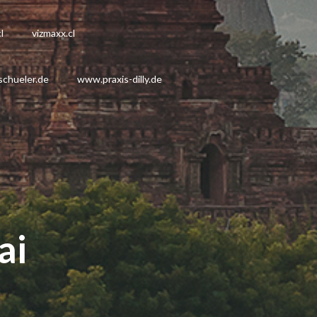
l
vizmaxx.cl
schueler.de
www.praxis-dilly.de
ai