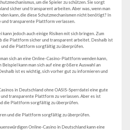
chutzmechanismus, um die Spieler zu schützen. Sie sorgt
hland sicher und transparent arbeiten. Aber was, wenn man
nden kann, die diese Schutzmechanismen nicht benötigt? In
re und transparente Plattform verlassen.
kann jedoch auch einige Risiken mit sich bringen. Zum
ob die Plattform sicher und transparent arbeitet. Deshalb ist
n und die Plattform sorgfältig zu überprüfen.
n man sich an eine Online-Casino-Plattform wenden kann,
m Beispiel kann man sich auf eine größere Auswahl an
shalb ist es wichtig, sich vorher gut zu informieren und
Casinos in Deutschland ohne OASIS-Sperrdatei eine gute
e und transparente Plattform zu verlassen. Aber es ist
nd die Plattform sorgfältig zu überprüfen.
ieren und die Plattform sorgfältig zu überprüfen.
auenswürdigen Online-Casino in Deutschland kann eine