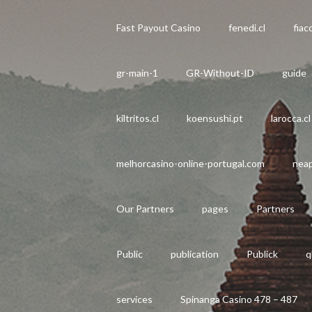
Fast Payout Casino
fenedi.cl
fiac
gr-main-1
GR-Without-ID
guide
kiltritos.cl
koensushi.pt
larocca.cl
melhorcasino-online-portugal.com
neap
Our Partners
pages
Partners
Public
publication
Publick
q
services
Spinanga Casino 478 – 487