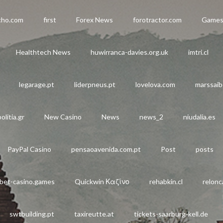
cho.com
first
Forex News
forotractor.com
Game
Healthtech News
huwirranca-davies.org.uk
imtri.cl
legarage.pt
liderpneus.pt
lovelova.com
marssaib
olitia.gr
New Casino
News
news_2
niudalia.es
PayPal Casino
pensaoavenida.com.pt
Post
posts
bet-casino.games
Quickwin Καζίνο
rehabkin.cl
relonc
swtbuilding.pt
taxireutte.at
tickets-saarburg-kell.de