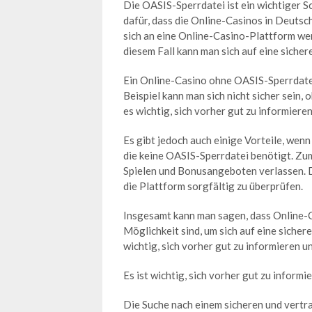
Die OASIS-Sperrdatei ist ein wichtiger S
dafür, dass die Online-Casinos in Deutsc
sich an eine Online-Casino-Plattform we
diesem Fall kann man sich auf eine siche
Ein Online-Casino ohne OASIS-Sperrdatei 
Beispiel kann man sich nicht sicher sein, 
es wichtig, sich vorher gut zu informiere
Es gibt jedoch auch einige Vorteile, wen
die keine OASIS-Sperrdatei benötigt. Zu
Spielen und Bonusangeboten verlassen. De
die Plattform sorgfältig zu überprüfen.
Insgesamt kann man sagen, dass Online-
Möglichkeit sind, um sich auf eine sicher
wichtig, sich vorher gut zu informieren u
Es ist wichtig, sich vorher gut zu inform
Die Suche nach einem sicheren und vertr