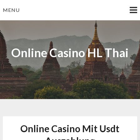
Skip
MENU
to
content
Online Casino HL Thai
Online Casino Mit Usdt