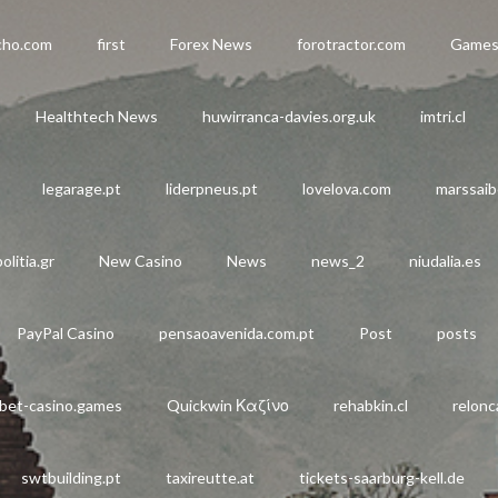
cho.com
first
Forex News
forotractor.com
Game
Healthtech News
huwirranca-davies.org.uk
imtri.cl
legarage.pt
liderpneus.pt
lovelova.com
marssaib
olitia.gr
New Casino
News
news_2
niudalia.es
PayPal Casino
pensaoavenida.com.pt
Post
posts
bet-casino.games
Quickwin Καζίνο
rehabkin.cl
relonc
swtbuilding.pt
taxireutte.at
tickets-saarburg-kell.de