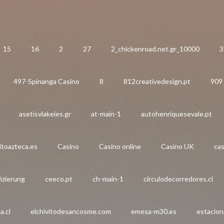
15
16
2
27
2_chickenroad.net.gr_10000
3
497-Spinanga Casino
8
812creativedesign.pt
909
asetisvlakeies.gr
at-main-1
autohenriquesevale.pt
itoazteca.es
Casino
Casino online
Casino UK
cas
fizierung
ceeco.pt
ch-main-1
circulodecorredores.cl
a.cl
elchivitodesancosme.com
emesa-m30.es
estacion