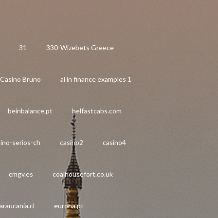
31
330-Wizebets Greece
 Casino Bruno
ai in finance examples 1
beinbalance.pt
belfastcabs.com
ino-serios-ch
casino2
casino4
cmgv.es
coalhousefort.co.uk
araucania.cl
eurona.pt