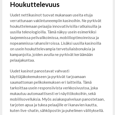
Houkuttelevuus
Uudet nettikasinot tuovat mukanaan useita etuja
verrattunaan vakiintuneempiin kasinoihin. Ne pyrkivät
houkuttelemaan pelaajia innovatiivisilla ratkaisuilla ja
uusilla teknologioilla. Tämä näkyy usein esimerkiksi
laajemmissa pelivalikoimissa, mobiilioptimoinnissa ja
nopeammissa rahansiirroissa. Lisäksi uusilla kasinoilla
on usein houkuttelevampia tervetuliaisbonuksia ja
kampanjoita, joiden avulla ne pyrkivät keräämään
pelaajakuntaa.
Uudet kasinot panostavat vahvasti
käyttäjäkokemukseen ja pyrkivät tarjoamaan
saumattoman pelikokemuksen eri laitteilla. Tämä
tarkoittaa usein responsiivista verkkosivustoa, joka
mukautuu automaattisesti eri näyttökokoihin, sekä
mobiilisovelluksia. Myös asiakaspalveluun panostetaan,
tarjoten apua ja tukea pelaajille eri kanavien kautta,
kuten live-chatin, sähköpostin ja puhelimen välityksellä.