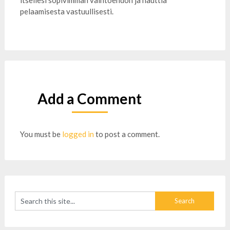
pelaamisesta vastuullisesti.
Add a Comment
You must be
logged in
to post a comment.