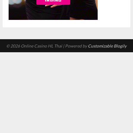
© 2026 Online Casino HL Thai
| Powered by
Customizable Blogily