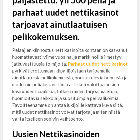
parhaat uudet nettikasinot
tarjoavat ainutlaatuisen
pelikokemuksen.
Pelaajien kiinnostus nettikasinoita kohtaan on kasvanut
huomattavasti viime vuosina, ja markkinoille ilmestyy
jatkuvasti uusia toimijoita.
Parhaat uudet nettikasinot
pyrkivät erottumaan kilpailijoistaan tarjoamalla
ainutlaatuisia pelikokemuksia, houkuttelevia bonuksia ja
modernin pelialustan. Tämä artikkeli valottaa uusien
kasinoiden maailmaa, tutkien niiden tarjoamia etuja,
huomioitavia seikkoja ja suosituimpia pelivalikoimia.
Tavoitteenamme on antaa lukijoille kattava kuva siitä,
mitä uudet nettikasinot voivat tarjota ja miten niistä
valita itselleen sopivin vaihtoehto.
Uusien Nettikasinoiden