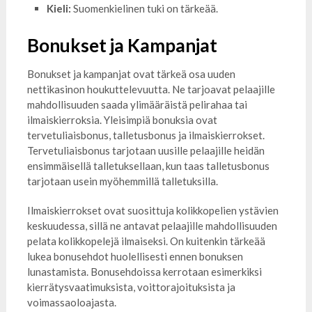
Kieli:
Suomenkielinen tuki on tärkeää.
Bonukset ja Kampanjat
Bonukset ja kampanjat ovat tärkeä osa uuden
nettikasinon houkuttelevuutta. Ne tarjoavat pelaajille
mahdollisuuden saada ylimääräistä pelirahaa tai
ilmaiskierroksia. Yleisimpiä bonuksia ovat
tervetuliaisbonus, talletusbonus ja ilmaiskierrokset.
Tervetuliaisbonus tarjotaan uusille pelaajille heidän
ensimmäisellä talletuksellaan, kun taas talletusbonus
tarjotaan usein myöhemmillä talletuksilla.
Ilmaiskierrokset ovat suosittuja kolikkopelien ystävien
keskuudessa, sillä ne antavat pelaajille mahdollisuuden
pelata kolikkopelejä ilmaiseksi. On kuitenkin tärkeää
lukea bonusehdot huolellisesti ennen bonuksen
lunastamista. Bonusehdoissa kerrotaan esimerkiksi
kierrätysvaatimuksista, voittorajoituksista ja
voimassaoloajasta.