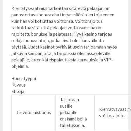
Kierrätysvaatimus tarkoittaa sitä, että pelaajan on
panostettava bonusraha tietyn määrän kertoja ennen
kuin hän voi kotiuttaa voittonsa. Voittorajoitus
tarkoittaa sitä, että pelaajan voittosummaa on
rajoitettu bonuksella pelatessa. Hyvä kasino tarjoaa
reiluja bonusehtoja, jotka eivät ole liian vaikeita
täyttää. Uudet kasinot pyrkivät usein tarjoamaan myös
jatkuvia kampanjoita ja tarjouksia olemassa oleville
pelaajille, kuten käteispalautuksia, turnauksia ja VIP-
ohjelmia.
Bonustyyppi
Kuvaus
Ehtoja
Tarjotaan
uusille
Kierrätysvaatim
Tervetuliaisbonus
pelaajille
voittorajoitus.
ensimmäisellä
talletuksella.