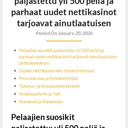
paljastettu yli 500 peliä ja
parhaat uudet nettikasinot
tarjoavat ainutlaatuisen
Posted On January 20, 2026
Pelaajien suosikit paljastettu: yli 500 peliä ja
parhaat uudet nettikasinot tarjoavat ainutlaatuisen
pelikokemuksen.
Uusien Nettikasinoiden Houkuttelevuus
Pelivalikoima ja Pelinkehittäjät
Talletus- ja Kotiutusmenetelmät
Asiakaspalvelu ja Tuki
Bonukset ja Kampanjat
Pelaajien suosikit
paljastettu: yli 500 peliä ja