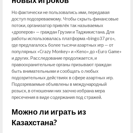
новых игроков
Но фактически не пользовались ими, передавая
доступ подозреваемому. Чтобы скрыть финансовые
потоки, организатор привлёк так называемых
«дроперов» — граждан Грузии и Таджикистана. Для
работы использовалась платформа «bingo37.pro»,
где предлагалось более тысячи азартных игр — от
популярных «Crazy Monkey» и «Keno» до «Euro Game»
и других. Расследование продолжается, и
правоохранительные органы призывают граждан
быть внимательными и сообщать о любых
подозрительных действиях в сфере азартных игр.
Подозреваемые объявлены в международный
розыск, в отношении них заочно избрана мера
пресечения в виде содержания под стражей.
Можно ли играть из
Казахстана?