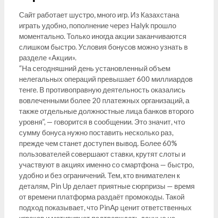
Сайт работает шустро, много игр. Из Казахстана
играть удобно, пополнение через Halyk прошло
моментально. Только иногда акции заканчиваются
слишком быстро. Условия бонусов можно узнать в
разделе «Акции».
“На сегодняшний день установленный объем
нелегальных операций превышает 600 миллиардов
тенге. В противоправную деятельность оказались
вовлеченными более 20 платежных организаций, а
также отдельные должностные лица банков второго
уровня”, — говорится в сообщении. Это значит, что
сумму бонуса нужно поставить несколько раз,
прежде чем станет доступен вывод. Более 60%
пользователей совершают ставки, крутят слоты и
участвуют в акциях именно со смартфона — быстро,
удобно и без ограничений. Тем, кто внимателен к
деталям, Pin Up делает приятные сюрпризы — время
от времени платформа раздаёт промокоды. Такой
подход показывает, что PinAp ценит ответственных