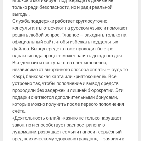
игроков и мотивирует подтверждать данные не
только ради безопасности, но и ради реальной
выгоды.
Служба поддержки работает круглосуточно,
консультанты отвечают на русском языке и помогают
решить любой вопрос. Главное — заходить только на
официальный сайт, чтобы избежать поддельных
файлов. Вывод средств тоже проходит быстро,
однако иногда процесс может занять до одного дня.
Все депозиты поступают на счёт мгновенно,
независимо от выбранного способа оплаты — будь то
Kaspi, банковская карта или криптокошелёк. Всё
устроено так, чтобы пополнение и вывод средств
проходили без задержек и лишней бюрократии. Эти
подарки считаются дополнительными бонусами,
которые можно получить после первого пополнения
счёта.
«Деятельность онлайн-казино не только нарушает
закон, но и способствует распространению
лудомании, разрушает семьи и наносит серьёзный
вред психическому здоровью граждан», — заявили в