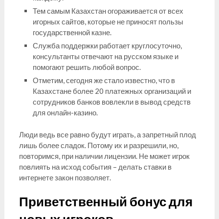
Тем самым Казахстан огораживается от всех
игорных сайтов, которые не приносят пользы
государственной казне.
Служба поддержки работает круглосуточно,
консультанты отвечают на русском языке и
помогают решить любой вопрос.
Отметим, сегодня же стало известно, что в
Казахстане более 20 платежных организаций и
сотрудников банков вовлекли в вывод средств
для онлайн-казино.
Люди ведь все равно будут играть, а запретный плод
лишь более сладок. Потому их и разрешили, но,
повторимся, при наличии лицензии. Не может игрок
повлиять на исход события – делать ставки в
интернете закон позволяет.
Приветственный бонус для