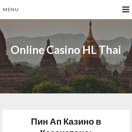
Skip
MENU
to
content
Online Casino HL Thai
Пин Ап Казино в