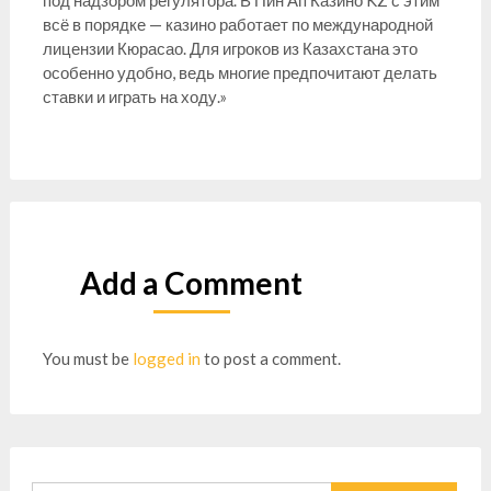
под надзором регулятора. В Пин Ап Казино KZ с этим
всё в порядке — казино работает по международной
лицензии Кюрасао. Для игроков из Казахстана это
особенно удобно, ведь многие предпочитают делать
ставки и играть на ходу.»
Add a Comment
You must be
logged in
to post a comment.