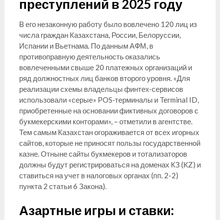
преступлений в 2025 году
В его незаконную работу было вовлечено 120 лиц из
числа граждан Казахстана, России, Белоруссии,
Испании и Вьетнама. По данным АФМ, в
противоправную деятельность оказались
вовлеченными свыше 20 платежных организаций и
ряд должностных лиц банков второго уровня. «Для
реализации схемы владельцы финтех‑сервисов
использовали «серые» POS‑терминалы и Terminal ID,
приобретенные на основании фиктивных договоров с
букмекерскими конторами», – отметили в агентстве.
Тем самым Казахстан огораживается от всех игорных
сайтов, которые не приносят пользы государственной
казне. Отныне сайты букмекеров и тотализаторов
должны будут регистрироваться на доменах КЗ (KZ) и
ставиться на учет в налоговых органах (пп. 2-2)
пункта 2 статьи 6 Закона).
Азартные игры и ставки: