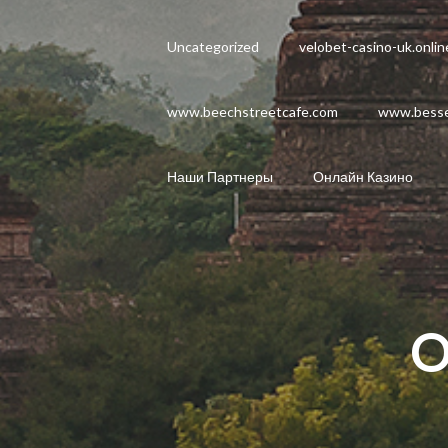
Uncategorized
velobet-casino-uk.onlin
www.beechstreetcafe.com
www.besse
Наши Партнеры
Онлайн Казино
O