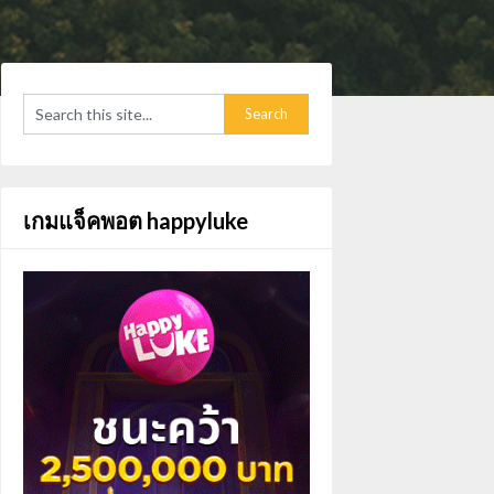
เกมแจ็คพอต happyluke