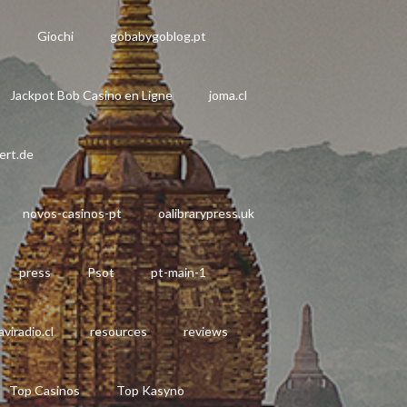
s
Giochi
gobabygoblog.pt
Jackpot Bob Casino en Ligne
joma.cl
ert.de
novos-casinos-pt
oalibrarypress.uk
press
Psot
pt-main-1
aviradio.cl
resources
reviews
Top Casinos
Top Kasyno