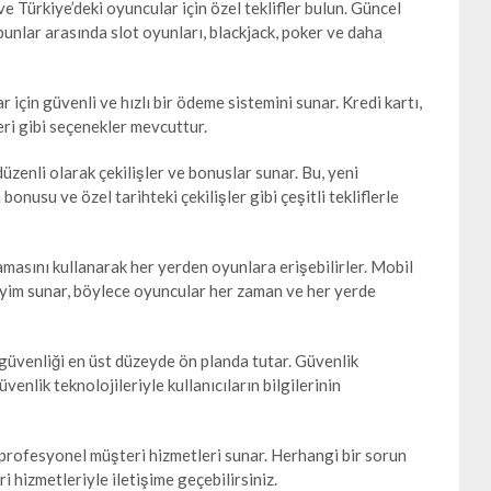
ve Türkiye’deki oyuncular için özel teklifler bulun. Güncel
, bunlar arasında slot oyunları, blackjack, poker ve daha
 için güvenli ve hızlı bir ödeme sistemini sunar. Kredi kartı,
eri gibi seçenekler mevcuttur.
üzenli olarak çekilişler ve bonuslar sunar. Bu, yeni
onusu ve özel tarihteki çekilişler gibi çeşitli tekliflerle
masını kullanarak her yerden oyunlara erişebilirler. Mobil
neyim sunar, böylece oyuncular her zaman ve her yerde
 güvenliği en üst düzeyde ön planda tutar. Güvenlik
venlik teknolojileriyle kullanıcıların bilgilerinin
 profesyonel müşteri hizmetleri sunar. Herhangi bir sorun
i hizmetleriyle iletişime geçebilirsiniz.