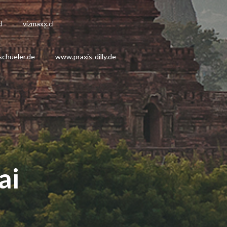
l
vizmaxx.cl
schueler.de
www.praxis-dilly.de
ai