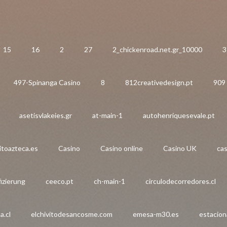
15
16
2
27
2_chickenroad.net.gr_10000
3
497-Spinanga Casino
8
812creativedesign.pt
909
asetisvlakeies.gr
at-main-1
autohenriquesevale.pt
itoazteca.es
Casino
Casino online
Casino UK
cas
fizierung
ceeco.pt
ch-main-1
circulodecorredores.cl
a.cl
elchivitodesancosme.com
emesa-m30.es
estacion