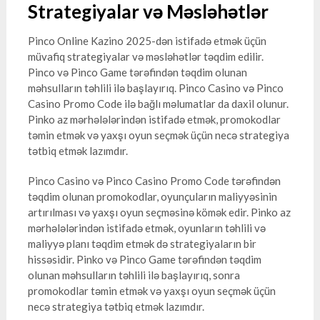
Strategiyalar və Məsləhətlər
Pinco Online Kazino 2025-dən istifadə etmək üçün
müvafiq strategiyalar və məsləhətlər təqdim edilir.
Pinco və Pinco Game tərəfindən təqdim olunan
məhsulların təhlili ilə başlayırıq. Pinco Casino və Pinco
Casino Promo Code ilə bağlı məlumatlar da daxil olunur.
Pinko az mərhələlərindən istifadə etmək, promokodlar
təmin etmək və yaxşı oyun seçmək üçün necə strategiya
tətbiq etmək lazımdır.
Pinco Casino və Pinco Casino Promo Code tərəfindən
təqdim olunan promokodlar, oyunçuların maliyyəsinin
artırılması və yaxşı oyun seçməsinə kömək edir. Pinko az
mərhələlərindən istifadə etmək, oyunların təhlili və
maliyyə planı təqdim etmək də strategiyaların bir
hissəsidir. Pinko və Pinco Game tərəfindən təqdim
olunan məhsulların təhlili ilə başlayırıq, sonra
promokodlar təmin etmək və yaxşı oyun seçmək üçün
necə strategiya tətbiq etmək lazımdır.