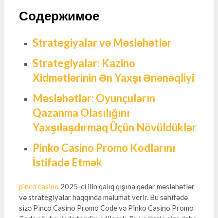
Содержимое
Strategiyalar və Məsləhətlər
Strategiyalar: Kazino
Xidmətlərinin Ən Yaxşı Ənənəqliyi
Məsləhətlər: Oyunçuların
Qazanma Olasılığını
Yaxşılaşdırmaq Üçün Növüldüklər
Pinko Casino Promo Kodlarını
İstifadə Etmək
pinco casino
2025-ci ilin qalıq qışına qədər məsləhətlər
və strategiyalar haqqında məlumat verir. Bu səhifədə
sizə Pinco Casino Promo Code və Pinko Casino Promo