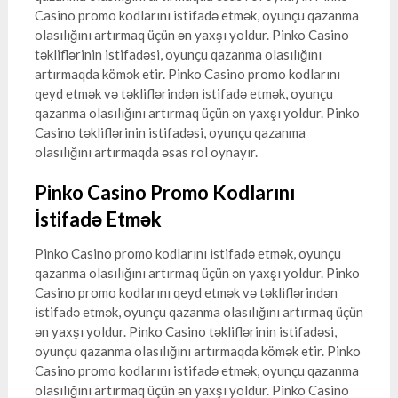
Casino promo kodlarını istifadə etmək, oyunçu qazanma
olasılığını artırmaq üçün ən yaxşı yoldur. Pinko Casino
təkliflərinin istifadəsi, oyunçu qazanma olasılığını
artırmaqda kömək etir. Pinko Casino promo kodlarını
qeyd etmək və təkliflərindən istifadə etmək, oyunçu
qazanma olasılığını artırmaq üçün ən yaxşı yoldur. Pinko
Casino təkliflərinin istifadəsi, oyunçu qazanma
olasılığını artırmaqda əsas rol oynayır.
Pinko Casino Promo Kodlarını
İstifadə Etmək
Pinko Casino promo kodlarını istifadə etmək, oyunçu
qazanma olasılığını artırmaq üçün ən yaxşı yoldur. Pinko
Casino promo kodlarını qeyd etmək və təkliflərindən
istifadə etmək, oyunçu qazanma olasılığını artırmaq üçün
ən yaxşı yoldur. Pinko Casino təkliflərinin istifadəsi,
oyunçu qazanma olasılığını artırmaqda kömək etir. Pinko
Casino promo kodlarını istifadə etmək, oyunçu qazanma
olasılığını artırmaq üçün ən yaxşı yoldur. Pinko Casino