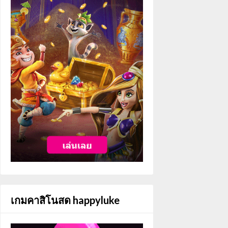
เกมคาสิโนสด happyluke