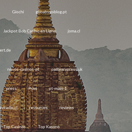
s
Giochi
gobabygoblog.pt
Jackpot Bob Casino en Ligne
joma.cl
ert.de
novos-casinos-pt
oalibrarypress.uk
press
Psot
pt-main-1
aviradio.cl
resources
reviews
Top Casinos
Top Kasyno