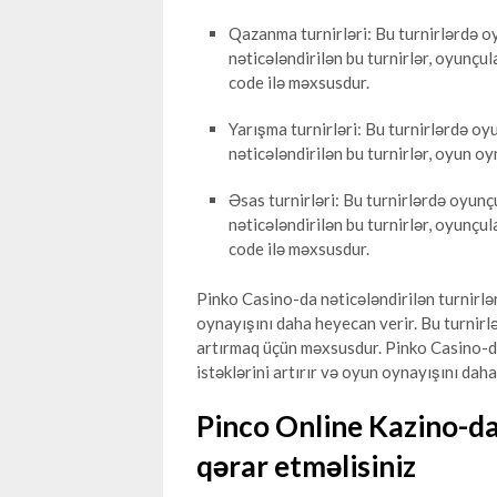
Qazanma turnirləri: Bu turnirlərdə oy
nəticələndirilən bu turnirlər, oyunç
code ilə məxsusdur.
Yarışma turnirləri: Bu turnirlərdə oyu
nəticələndirilən bu turnirlər, oyun oy
Əsas turnirləri: Bu turnirlərdə oyunçu
nəticələndirilən bu turnirlər, oyunçu
code ilə məxsusdur.
Pinko Casino-da nəticələndirilən turnirlər
oynayışını daha heyecan verir. Bu turnirl
artırmaq üçün məxsusdur. Pinko Casino-da 
istəklərini artırır və oyun oynayışını dah
Pinco Online Kazino-d
qərar etməlisiniz