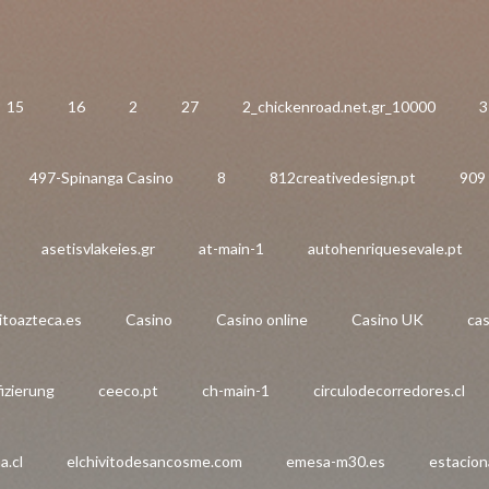
15
16
2
27
2_chickenroad.net.gr_10000
3
497-Spinanga Casino
8
812creativedesign.pt
909
asetisvlakeies.gr
at-main-1
autohenriquesevale.pt
itoazteca.es
Casino
Casino online
Casino UK
cas
fizierung
ceeco.pt
ch-main-1
circulodecorredores.cl
a.cl
elchivitodesancosme.com
emesa-m30.es
estacion