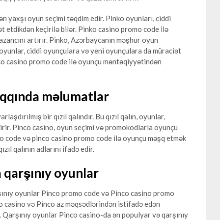
 yaxşı oyun seçimi təqdim edir. Pinko oyunları, ciddi
 etdikdən keçirilə bilər. Pinko casino promo code ilə
zancını artırır. Pinko, Azərbaycanın məşhur oyun
u oyunlar, ciddi oyunçulara və yeni oyunçulara da müraciət
inco casino promo code ilə oyunçu məntəqiyyətindən
aqqında məlumatlar
şdırılmış bir qızıl qalındır. Bu qızıl qalın, oyunlar,
çirir. Pinco casino, oyun seçimi və promokodlarla oyunçu
mo code və pinco casino promo code ilə oyunçu məşq etmək
zıl qalının adlarını ifadə edir.
 qarşınıy oyunlar
ınıy oyunlar Pinco promo code və Pinco casino promo
co casino və Pinco az məqsədlərindən istifadə edən
 Qarşınıy oyunlar Pinco casino-da ən populyar və qarşınıy