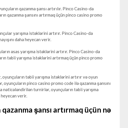
unçuların qazanma şansı artırılır. Pinco Casino-da
uların qazanma şansını artırmaq üçün pinco casino promo
nçular yarışma istəklərini artırır. Pinco Casino-da
nayışını daha heyecan verir.
ların əsas yarışma istəklərini artırır. Pinco Casino-da
ların təbii yarışma istəklərini artırmaq üçün pinco promo
, oyunçuların təbii yarışma istəklərini artırır və oyun
ər, oyunçuların pinco casino promo code ilə qazanma şansını
nəticələndirilən turnirlər, oyunçuların təbii yarışma
a heyecan verir.
a qazanma şansı artırmaq üçün nə