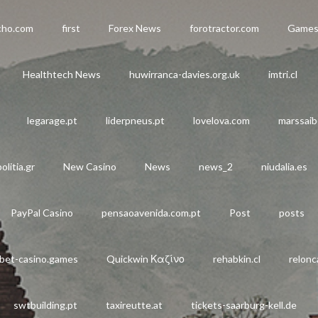
cho.com
first
Forex News
forotractor.com
Game
Healthtech News
huwirranca-davies.org.uk
imtri.cl
legarage.pt
liderpneus.pt
lovelova.com
marssaib
olitia.gr
New Casino
News
news_2
niudalia.es
PayPal Casino
pensaoavenida.com.pt
Post
posts
bet-casino.games
Quickwin Καζίνο
rehabkin.cl
relonc
swtbuilding.pt
taxireutte.at
tickets-saarburg-kell.de