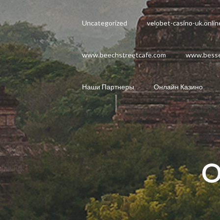
Uncategorized
velobet-casino-uk.onlin
www.beechstreetcafe.com
www.besse
Наши Партнеры
Онлайн Казино
O