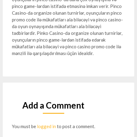
pinco game-lərdən istifadə etməsinə imkan verir. Pinco
Casino-da organize olunan turnirlər, oyunçuların pinco
promo code ilə mükafatları ala biləcəyi və pinco casino-
da oyun oynayışında mükafatları ala biləcəyi
tədbirlərdir. Pinko Casino-da organize olunan turnirlər,
oyunçuların pinco game-lərdən istifadə edərək
mükafatları ala biləcəyi və pinco casino promo code ilə
mənzili ilə qarşılaşdırılması üçün idealdir.
Add a Comment
You must be
logged in
to post a comment.