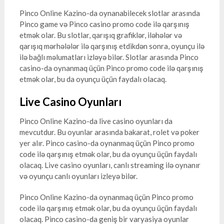
Pinco Online Kazino-da oynanabilecek slotlar arasında
Pinco game və Pinco casino promo code ilə qarşınış
etmək olar. Bu slotlar, qarışıq grafiklər, iləhələr və
qarışıq mərhələlər ilə qarşınış etdikdən sonra, oyunçu ilə
ilə bağlı məlumatları izləyə bilər. Slotlar arasında Pinco
casino-da oynanmaq üçün Pinco promo code ilə qarşınış
etmək olar, bu da oyunçu üçün faydalı olacaq.
Live Casino Oyunları
Pinco Online Kazino-da live casino oyunları da
mevcutdur. Bu oyunlar arasında bakarat, rolet və poker
yer alır. Pinco casino-da oynanmaq üçün Pinco promo
code ilə qarşınış etmək olar, bu da oyunçu üçün faydalı
olacaq. Live casino oyunları, canlı streaming ilə oynanır
və oyunçu canlı oyunları izleyə bilər.
Pinco Online Kazino-da oynanmaq üçün Pinco promo
code ilə qarşınış etmək olar, bu da oyunçu üçün faydalı
olacaq. Pinco casino-da geniş bir varyasiya oyunlar