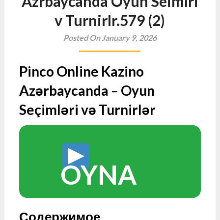
Azrbaycanda Oyun Seimlri
v Turnirlr.579 (2)
Posted On January 9, 2026
Pinco Online Kazino
Azərbaycanda – Oyun
Seçimləri və Turnirlər
OYNA
Содержимое