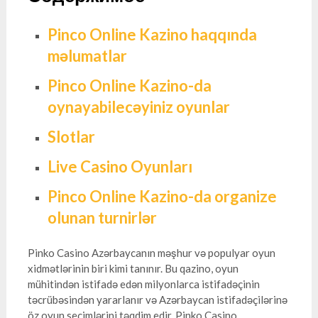
Pinco Online Kazino haqqında
məlumatlar
Pinco Online Kazino-da
oynayabilecəyiniz oyunlar
Slotlar
Live Casino Oyunları
Pinco Online Kazino-da organize
olunan turnirlər
Pinko Casino Azərbaycanın məşhur və populyar oyun
xidmətlərinin biri kimi tanınır. Bu qazino, oyun
mühitindən istifadə edən milyonlarca istifadəçinin
təcrübəsindən yararlanır və Azərbaycan istifadəçilərinə
öz oyun seçimlərini təqdim edir. Pinko Casino,