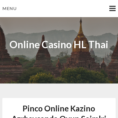
Skip
MENU
to
content
Online Casino HL Thai
Pinco Online Kazino