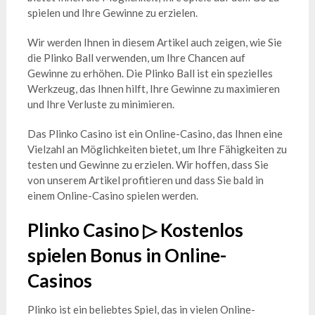
spielen und Ihre Gewinne zu erzielen.
Wir werden Ihnen in diesem Artikel auch zeigen, wie Sie
die Plinko Ball verwenden, um Ihre Chancen auf
Gewinne zu erhöhen. Die Plinko Ball ist ein spezielles
Werkzeug, das Ihnen hilft, Ihre Gewinne zu maximieren
und Ihre Verluste zu minimieren.
Das Plinko Casino ist ein Online-Casino, das Ihnen eine
Vielzahl an Möglichkeiten bietet, um Ihre Fähigkeiten zu
testen und Gewinne zu erzielen. Wir hoffen, dass Sie
von unserem Artikel profitieren und dass Sie bald in
einem Online-Casino spielen werden.
Plinko Casino ▷ Kostenlos
spielen Bonus in Online-
Casinos
Plinko ist ein beliebtes Spiel, das in vielen Online-