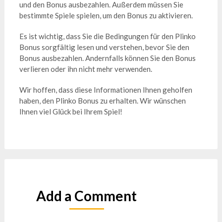
und den Bonus ausbezahlen. Außerdem müssen Sie
bestimmte Spiele spielen, um den Bonus zu aktivieren.
Es ist wichtig, dass Sie die Bedingungen für den Plinko
Bonus sorgfältig lesen und verstehen, bevor Sie den
Bonus ausbezahlen. Andernfalls können Sie den Bonus
verlieren oder ihn nicht mehr verwenden.
Wir hoffen, dass diese Informationen Ihnen geholfen
haben, den Plinko Bonus zu erhalten. Wir wünschen
Ihnen viel Glück bei Ihrem Spiel!
Add a Comment