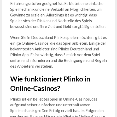
Erfahrungsstufen geeignet ist. Es bietet eine einfache
Spielmechanik und eine Vielzahl an Möglichkeiten, um
Gewinne zu erzielen. Allerdings ist es wichtig, dass
Spieler sich der Risiken und Nachteile des Spiels
bewusst sind und ihre Zeit und Geld sorgfältig einteilen.
Wenn Sie in Deutschland Plinko spielen möchten, gibt es
einige Online-Casinos, die das Spiel anbieten. Einige der
bekanntesten Anbieter sind Plinko Deutschland und
Plinko App. Es ist wichtig, dass Sie sich vor dem Spiel
umfassend informieren und die Bedingungen und Regeln
des Anbieters verstehen.
Wie funktioniert Plinko in
Online-Casinos?
Plinko ist ein beliebtes Spiel in Online-Casinos, das
aufgrund seiner einfachen und unterhaltsamen
Spielmechanik großen Erfolg erzielt hat. Im Folgenden
werden wir Ihnen erklären, wie Plinko in Online-Casinos