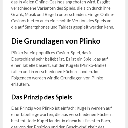
das in vielen Online-Casinos angeboten wird. Es gibt
verschiedene Varianten des Spiels, die sich durch ihre
Grafik, Musik und Regeln unterscheiden. Einige Online-
Casinos bieten auch eine mobile Version des Spiels an,
die auf Smartphones und Tablets gespielt werden kann.
Die Grundlagen von Plinko
Plinko ist ein populäres Casino-Spiel, das in
Deutschland sehr beliebt ist. Es ist ein Spiel, das auf
einer Tabelle basiert, auf der Kugeln (Plinko-Bälle)
fallen und in verschiedenen Fächern landen. Im
Folgenden werden wir die Grundlagen von Plinko
erläutern.
Das Prinzip des Spiels
Das Prinzip von Plinko ist einfach: Kugeln werden auf
eine Tabelle geworfen, die aus verschiedenen Fächern
besteht. Jede Kugel landet in einem bestimmten Fach,
das von der Position und der Geschwindigkeit des