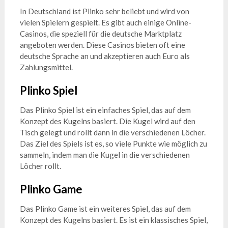
In Deutschland ist Plinko sehr beliebt und wird von
vielen Spielern gespielt. Es gibt auch einige Online-
Casinos, die speziell für die deutsche Marktplatz
angeboten werden. Diese Casinos bieten oft eine
deutsche Sprache an und akzeptieren auch Euro als
Zahlungsmittel.
Plinko Spiel
Das Plinko Spiel ist ein einfaches Spiel, das auf dem
Konzept des Kugelns basiert. Die Kugel wird auf den
Tisch gelegt und rollt dann in die verschiedenen Löcher.
Das Ziel des Spiels ist es, so viele Punkte wie möglich zu
sammeln, indem man die Kugel in die verschiedenen
Löcher rollt.
Plinko Game
Das Plinko Game ist ein weiteres Spiel, das auf dem
Konzept des Kugelns basiert. Es ist ein klassisches Spiel,