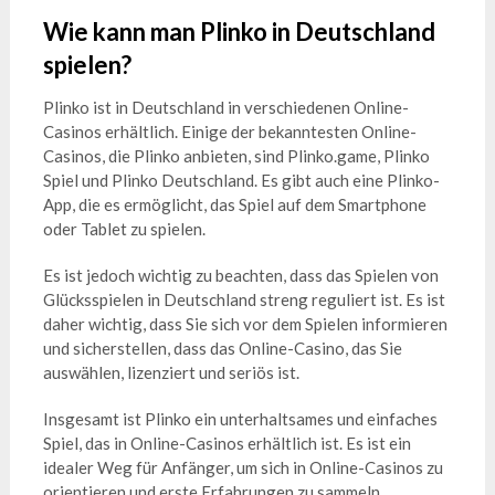
Wie kann man Plinko in Deutschland
spielen?
Plinko ist in Deutschland in verschiedenen Online-
Casinos erhältlich. Einige der bekanntesten Online-
Casinos, die Plinko anbieten, sind Plinko.game, Plinko
Spiel und Plinko Deutschland. Es gibt auch eine Plinko-
App, die es ermöglicht, das Spiel auf dem Smartphone
oder Tablet zu spielen.
Es ist jedoch wichtig zu beachten, dass das Spielen von
Glücksspielen in Deutschland streng reguliert ist. Es ist
daher wichtig, dass Sie sich vor dem Spielen informieren
und sicherstellen, dass das Online-Casino, das Sie
auswählen, lizenziert und seriös ist.
Insgesamt ist Plinko ein unterhaltsames und einfaches
Spiel, das in Online-Casinos erhältlich ist. Es ist ein
idealer Weg für Anfänger, um sich in Online-Casinos zu
orientieren und erste Erfahrungen zu sammeln.