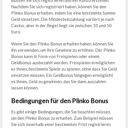
müssen Sie sich registrieren und ein Konto erstellen.
Nachdem Sie sich registriert haben, können Sie den
Plinko Bonus erhalten, indem Sie eine bestimmte Summe
Geld einsetzen. Die Mindesteinzahlung variiert je nach
Casino, aber in der Regel liegt sie zwischen 10 und 50
Euro.
Wenn Sie den Plinko Bonus erhalten haben, können Sie
ihn verwenden, um Ihre Gewinne zu erhöhen. Der Plinko
Bonus kann in Form von Freispielen oder einem
Geldbonus ausbezahlt werden. Freispielen ermöglichen
es Ihnen, bestimmte Spiele zu spielen, ohne dass Sie Geld
einsetzen müssen. Ein Geldbonus hingegen ermöglicht
es Ihnen, Geld zu gewinnen, das Sie dann auszahlen
lassen können.
Bedingungen für den Plinko Bonus
Es gibt einige Bedingungen, die Sie beachten müssen,
um den Plinko Bonus zu erhalten. Zum Beispiel müssen
Sie sich innerhalb einer bestimmten Frist registrieren