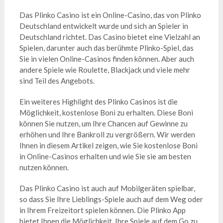
Das Plinko Casino ist ein Online-Casino, das von Plinko
Deutschland entwickelt wurde und sich an Spieler in
Deutschland richtet. Das Casino bietet eine Vielzahl an
Spielen, darunter auch das berühmte Plinko-Spiel, das
Sie in vielen Online-Casinos finden können. Aber auch
andere Spiele wie Roulette, Blackjack und viele mehr
sind Teil des Angebots.
Ein weiteres Highlight des Plinko Casinos ist die
Möglichkeit, kostenlose Boni zu erhalten. Diese Boni
können Sie nutzen, um Ihre Chancen auf Gewinne zu
erhöhen und Ihre Bankroll zu vergrößern. Wir werden
Ihnen in diesem Artikel zeigen, wie Sie kostenlose Boni
in Online-Casinos erhalten und wie Sie sie am besten
nutzen können.
Das Plinko Casino ist auch auf Mobilgeräten spielbar,
so dass Sie Ihre Lieblings-Spiele auch auf dem Weg oder
in Ihrem Freizeitort spielen können. Die Plinko App
bietet Ihnen die Möglichkeit, Ihre Spiele auf dem Go zu