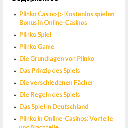
Plinko Casino ▷ Kostenlos spielen
Bonus in Online-Casinos
Plinko Spiel
Plinko Game
Die Grundlagen von Plinko
Das Prinzip des Spiels
Die verschiedenen Fächer
Die Regeln des Spiels
Das Spiel in Deutschland
Plinko in Online-Casinos: Vorteile
und Nachteile