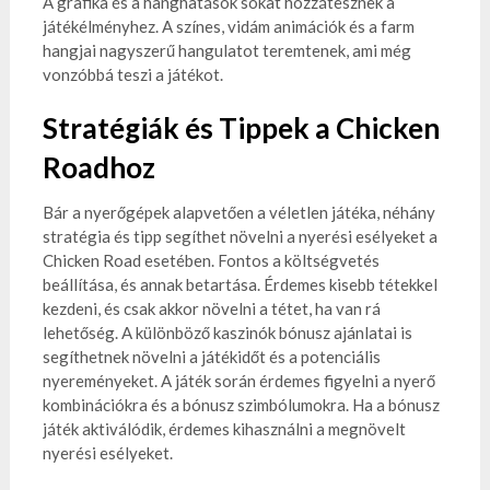
A grafika és a hanghatások sokat hozzátesznek a
játékélményhez. A színes, vidám animációk és a farm
hangjai nagyszerű hangulatot teremtenek, ami még
vonzóbbá teszi a játékot.
Stratégiák és Tippek a Chicken
Roadhoz
Bár a nyerőgépek alapvetően a véletlen játéka, néhány
stratégia és tipp segíthet növelni a nyerési esélyeket a
Chicken Road esetében. Fontos a költségvetés
beállítása, és annak betartása. Érdemes kisebb tétekkel
kezdeni, és csak akkor növelni a tétet, ha van rá
lehetőség. A különböző kaszinók bónusz ajánlatai is
segíthetnek növelni a játékidőt és a potenciális
nyereményeket. A játék során érdemes figyelni a nyerő
kombinációkra és a bónusz szimbólumokra. Ha a bónusz
játék aktiválódik, érdemes kihasználni a megnövelt
nyerési esélyeket.