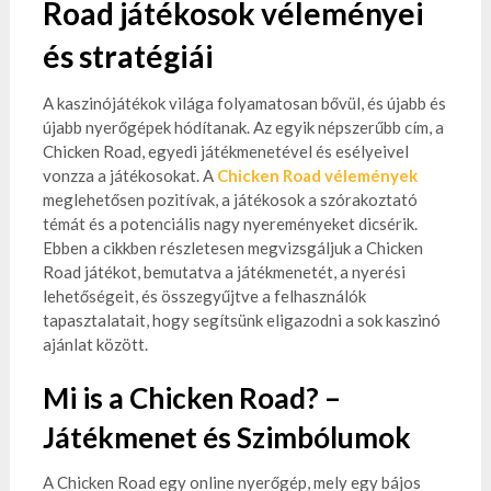
Road játékosok véleményei
és stratégiái
A kaszinójátékok világa folyamatosan bővül, és újabb és
újabb nyerőgépek hódítanak. Az egyik népszerűbb cím, a
Chicken Road, egyedi játékmenetével és esélyeivel
vonzza a játékosokat. A
Chicken Road vélemények
meglehetősen pozitívak, a játékosok a szórakoztató
témát és a potenciális nagy nyereményeket dicsérik.
Ebben a cikkben részletesen megvizsgáljuk a Chicken
Road játékot, bemutatva a játékmenetét, a nyerési
lehetőségeit, és összegyűjtve a felhasználók
tapasztalatait, hogy segítsünk eligazodni a sok kaszinó
ajánlat között.
Mi is a Chicken Road? –
Játékmenet és Szimbólumok
A Chicken Road egy online nyerőgép, mely egy bájos