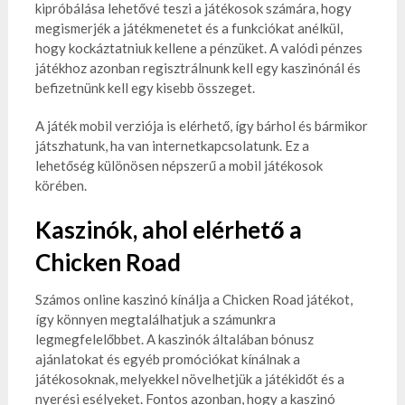
kipróbálása lehetővé teszi a játékosok számára, hogy
megismerjék a játékmenetet és a funkciókat anélkül,
hogy kockáztatniuk kellene a pénzüket. A valódi pénzes
játékhoz azonban regisztrálnunk kell egy kaszinónál és
befizetnünk kell egy kisebb összeget.
A játék mobil verziója is elérhető, így bárhol és bármikor
játszhatunk, ha van internetkapcsolatunk. Ez a
lehetőség különösen népszerű a mobil játékosok
körében.
Kaszinók, ahol elérhető a
Chicken Road
Számos online kaszinó kínálja a Chicken Road játékot,
így könnyen megtalálhatjuk a számunkra
legmegfelelőbbet. A kaszinók általában bónusz
ajánlatokat és egyéb promóciókat kínálnak a
játékosoknak, melyekkel növelhetjük a játékidőt és a
nyerési esélyeket. Fontos azonban, hogy a kaszinó