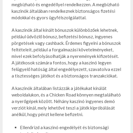
megbízható és engedéllyel rendelkezzen. A megbízható
kaszinók általában rendelkeznek biztonságos fizetési
módokkal és gyors ügyfélszolgálattal.
A kaszinók által kínált bónuszok különbözőek lehetnek,
például üdvözlő bónusz, befizetési bónusz, ingyenes
pörgetések vagy cashback. Érdemes figyelni a bónuszok
feltételeit, például a forgalmazási követelményeket,
mivel ezek befolyásolhatják a nyeremények kifizetését.
A játékosok számára fontos, hogy a kaszinó legyen
felügyelő hatóság által engedélyezett, szavatolva ezzel
a tisztességes játékot és a biztonságos tranzakciókat.
A kaszinók általában listázzák a játékukat kínálát
weboldalukon, és a Chicken Road könnyen megtalálható
a nyerőgépek között. Néhány kaszinó ingyenes demó
verziót kínál, mely lehetővé teszi a játék kipróbálását
anélkül, hogy pénzt kellene befizetni.
Ellenőrizd a kaszinó engedélyét és biztonsági