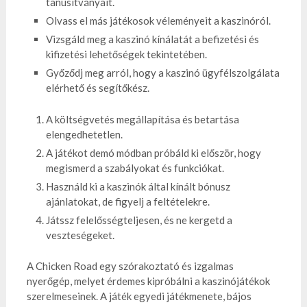
tanúsítványait.
Olvass el más játékosok véleményeit a kaszinóról.
Vizsgáld meg a kaszinó kínálatát a befizetési és
kifizetési lehetőségek tekintetében.
Győződj meg arról, hogy a kaszinó ügyfélszolgálata
elérhető és segítőkész.
A költségvetés megállapítása és betartása
elengedhetetlen.
A játékot demó módban próbáld ki először, hogy
megismerd a szabályokat és funkciókat.
Használd ki a kaszinók által kínált bónusz
ajánlatokat, de figyelj a feltételekre.
Játssz felelősségteljesen, és ne kergetd a
veszteségeket.
A Chicken Road egy szórakoztató és izgalmas
nyerőgép, melyet érdemes kipróbálni a kaszinójátékok
szerelmeseinek. A játék egyedi játékmenete, bájos