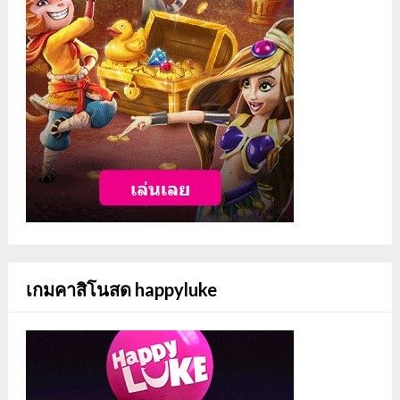
เกมคาสิโนสด happyluke