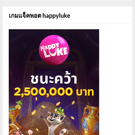
เกมแจ็คพอต happyluke