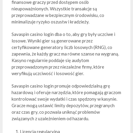
finansowe graczy przed dostępem osób
nieupoważnionych. Wszystkie transakcje są
przeprowadzane w bezpiecznym środowisku, co
minimalizuje ryzyko oszustw i kradzieży.
Savaspin casino login dba o to, aby gry były uczciwe i
losowe. Wyniki gier są generowane przez
certyfikowane generatory liczb losowych (RNG), co
zapewnia, że każdy gracz ma równe szanse na wygraną.
Kasyno regularnie poddaje się audytom
przeprowadzonym przez niezależne firmy, które
weryfikują uczciwość i losowość gier.
Savaspin casino login promuje odpowiedzialną grę
hazardową i oferuje narzędzia, które pomagają graczom
kontrolować swoje wydatki i czas spędzony w kasynie.
Gracze mogą ustawić limity depozytów, przegranych
oraz czas gry, co pozwala uniknąć problemów
związanych z uzależnieniem od hazardu.
Licencja regulacyjna