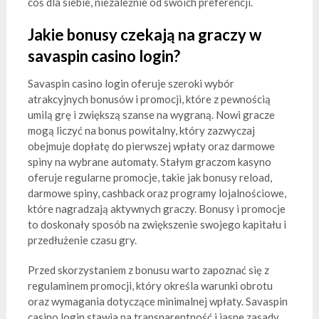
coś dla siebie, niezależnie od swoich preferencji.
Jakie bonusy czekają na graczy w
savaspin casino login?
Savaspin casino login oferuje szeroki wybór
atrakcyjnych bonusów i promocji, które z pewnością
umilą grę i zwiększą szanse na wygraną. Nowi gracze
mogą liczyć na bonus powitalny, który zazwyczaj
obejmuje dopłatę do pierwszej wpłaty oraz darmowe
spiny na wybrane automaty. Stałym graczom kasyno
oferuje regularne promocje, takie jak bonusy reload,
darmowe spiny, cashback oraz programy lojalnościowe,
które nagradzają aktywnych graczy. Bonusy i promocje
to doskonały sposób na zwiększenie swojego kapitału i
przedłużenie czasu gry.
Przed skorzystaniem z bonusu warto zapoznać się z
regulaminem promocji, który określa warunki obrotu
oraz wymagania dotyczące minimalnej wpłaty. Savaspin
casino login stawia na transparentność i jasne zasady,