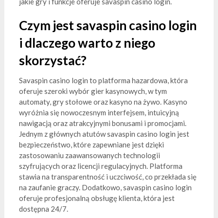
jakie gry i funkcje oferuje savaspin casino login.
Czym jest savaspin casino login
i dlaczego warto z niego
skorzystać?
Savaspin casino login to platforma hazardowa, która
oferuje szeroki wybór gier kasynowych, w tym
automaty, gry stołowe oraz kasyno na żywo. Kasyno
wyróżnia się nowoczesnym interfejsem, intuicyjną
nawigacją oraz atrakcyjnymi bonusami i promocjami.
Jednym z głównych atutów savaspin casino login jest
bezpieczeństwo, które zapewniane jest dzięki
zastosowaniu zaawansowanych technologii
szyfrujących oraz licencji regulacyjnych. Platforma
stawia na transparentność i uczciwość, co przekłada się
na zaufanie graczy. Dodatkowo, savaspin casino login
oferuje profesjonalną obsługę klienta, która jest
dostępna 24/7.