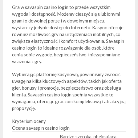
Gra w savaspin casino login to przede wszystkim
wygoda i dostępność. Możemy cieszyć się ulubionymi
grami o dowolnej porze i w dowolnym miejscu,
wystarczy jedynie dostęp do Internetu. Kasyno oferuje
również możliwość gry na urządzeniach mobilnych, co
zwiększa elastyczność i komfort użytkowania. Savaspin
casino login to idealne rozwiązanie dla osób, które
cenią sobie wygodę, bezpieczeństwo i niezapomniane
wrażenia z gry.
Wybierając platformę kasynową, powinniśmy zwrócić
uwagę na kilka kluczowych aspektów, takich jak oferta
gier, bonusy i promocje, bezpieczeństwo oraz obsługa
klienta. Savaspin casino login spełnia wszystkie te
wymagania, oferując graczom kompleksową i atrakcyjną
propozycję.
Kryterium oceny
Ocena savaspin casino login
Bardzo szeroka, obejmująca