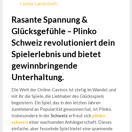
Casino-Landschaft
Rasante Spannung &
Glücksgefühle – Plinko
Schweiz revolutioniert dein
Spielerlebnis und bietet
gewinnbringende
Unterhaltung.
Die Welt der Online-Casinos ist stetig im Wandel, und
mit ihr die Spiele, die Liebhaber des Glücksspiels
begeistern. Ein Spiel, das in den letzten Jahren
zunehmend an Popularität gewonnen hat, ist Plinko.
Insbesondere in der
Schweiz
erfreut sich
plinko
schweiz
einer wachsenden Anhängerschaft. Dieses
einfache, aber fesselnde Spiel bietet eine spannende