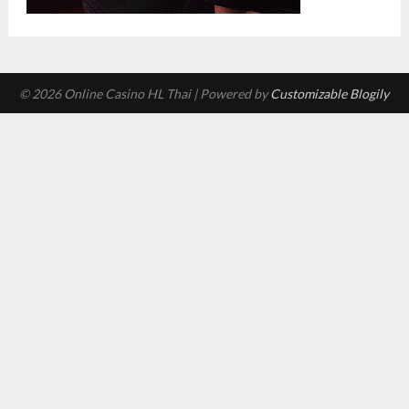
© 2026 Online Casino HL Thai
| Powered by
Customizable Blogily