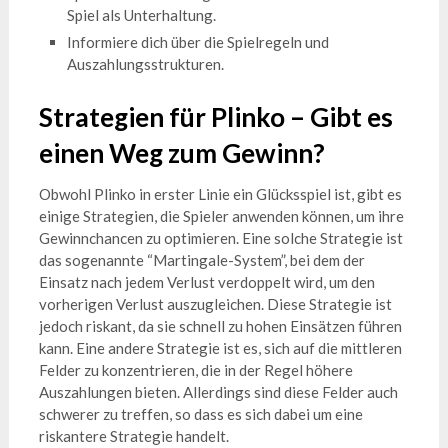
Spiel als Unterhaltung.
Informiere dich über die Spielregeln und
Auszahlungsstrukturen.
Strategien für Plinko – Gibt es
einen Weg zum Gewinn?
Obwohl Plinko in erster Linie ein Glücksspiel ist, gibt es
einige Strategien, die Spieler anwenden können, um ihre
Gewinnchancen zu optimieren. Eine solche Strategie ist
das sogenannte “Martingale-System”, bei dem der
Einsatz nach jedem Verlust verdoppelt wird, um den
vorherigen Verlust auszugleichen. Diese Strategie ist
jedoch riskant, da sie schnell zu hohen Einsätzen führen
kann. Eine andere Strategie ist es, sich auf die mittleren
Felder zu konzentrieren, die in der Regel höhere
Auszahlungen bieten. Allerdings sind diese Felder auch
schwerer zu treffen, so dass es sich dabei um eine
riskantere Strategie handelt.