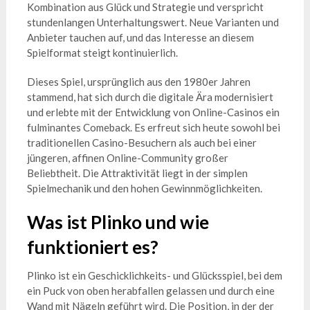
Kombination aus Glück und Strategie und verspricht
stundenlangen Unterhaltungswert. Neue Varianten und
Anbieter tauchen auf, und das Interesse an diesem
Spielformat steigt kontinuierlich.
Dieses Spiel, ursprünglich aus den 1980er Jahren
stammend, hat sich durch die digitale Ära modernisiert
und erlebte mit der Entwicklung von Online-Casinos ein
fulminantes Comeback. Es erfreut sich heute sowohl bei
traditionellen Casino-Besuchern als auch bei einer
jüngeren, affinen Online-Community großer
Beliebtheit. Die Attraktivität liegt in der simplen
Spielmechanik und den hohen Gewinnmöglichkeiten.
Was ist Plinko und wie
funktioniert es?
Plinko ist ein Geschicklichkeits- und Glücksspiel, bei dem
ein Puck von oben herabfallen gelassen und durch eine
Wand mit Nägeln geführt wird. Die Position, in der der