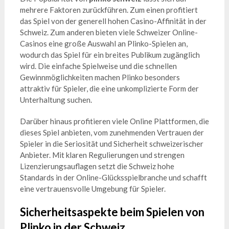
mehrere Faktoren zurückführen. Zum einen profitiert
das Spiel von der generell hohen Casino-Affinität in der
Schweiz. Zum anderen bieten viele Schweizer Online-
Casinos eine große Auswahl an Plinko-Spielen an,
wodurch das Spiel für ein breites Publikum zugänglich
wird. Die einfache Spielweise und die schnellen
Gewinnmöglichkeiten machen Plinko besonders
attraktiv für Spieler, die eine unkomplizierte Form der
Unterhaltung suchen.
Darüber hinaus profitieren viele Online Plattformen, die
dieses Spiel anbieten, vom zunehmenden Vertrauen der
Spieler in die Seriosität und Sicherheit schweizerischer
Anbieter. Mit klaren Regulierungen und strengen
Lizenzierungsauflagen setzt die Schweiz hohe
Standards in der Online-Glücksspielbranche und schafft
eine vertrauensvolle Umgebung für Spieler.
Sicherheitsaspekte beim Spielen von
Plinko in der Schweiz