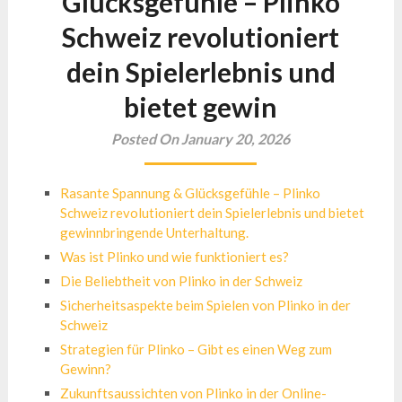
Glücksgefühle – Plinko
Schweiz revolutioniert
dein Spielerlebnis und
bietet gewin
Posted On January 20, 2026
Rasante Spannung & Glücksgefühle – Plinko
Schweiz revolutioniert dein Spielerlebnis und bietet
gewinnbringende Unterhaltung.
Was ist Plinko und wie funktioniert es?
Die Beliebtheit von Plinko in der Schweiz
Sicherheitsaspekte beim Spielen von Plinko in der
Schweiz
Strategien für Plinko – Gibt es einen Weg zum
Gewinn?
Zukunftsaussichten von Plinko in der Online-