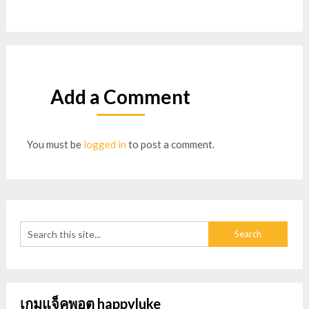
Add a Comment
You must be
logged in
to post a comment.
เกมแจ็คพอต happyluke