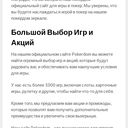
официальный сайт для игры в покер. Мы уверены, что
вы будете наслаждаться игрой в покер на нашем
покердом зеркале.
Большой Выбор Игр и
Акций
На нашем официальном сайте Pokerdom вы можете
найти огромный выбор игр и акций, которые будут
радовать вас и обеспечивать вам наилучшие условия
для игры.
У нас есть более 1000 игр, включая слоты, карточные
игры, рулетку и другие, чтобы найти что-то для себя.
Кроме того, мы предлагаем вам акции и промокоды,
которые позволят вам получить дополнительные
преимущества и увеличить свои выигрыши.
Наш сайт Pokerdom – это лучшее место для игроков,