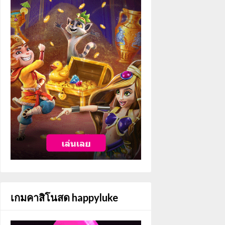
เกมคาสิโนสด happyluke