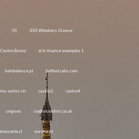
31
330-Wizebets Greece
 Casino Bruno
ai in finance examples 1
beinbalance.pt
belfastcabs.com
ino-serios-ch
casino2
casino4
cmgv.es
coalhousefort.co.uk
araucania.cl
eurona.pt