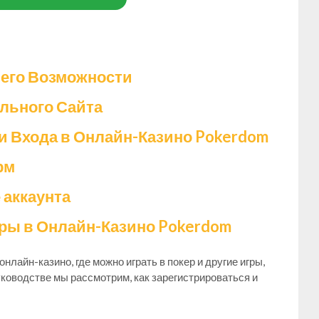
его Возможности
льного Сайта
и Входа в Онлайн-Казино Pokerdom
рм
 аккаунта
ры в Онлайн-Казино Pokerdom
нлайн-казино, где можно играть в покер и другие игры,
уководстве мы рассмотрим, как зарегистрироваться и