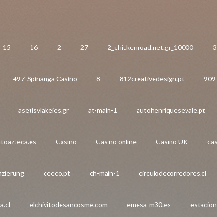
15
16
2
27
2_chickenroad.net.gr_10000
3
497-Spinanga Casino
8
812creativedesign.pt
909
asetisvlakeies.gr
at-main-1
autohenriquesevale.pt
itoazteca.es
Casino
Casino online
Casino UK
cas
fizierung
ceeco.pt
ch-main-1
circulodecorredores.cl
a.cl
elchivitodesancosme.com
emesa-m30.es
estacion