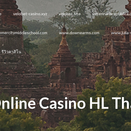
e
velobet-casino.xyz
velobet.site
veterinariarepublica.c
mercitymiddleschool.com
www.downearms.com
www.julia-
รีวิวคาสิโน
nline Casino HL Th