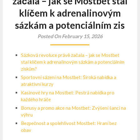
začala – jak se Mostbet stal
klíčem k adrenalinovým
sázkám a potenciálním zis
Posted On February 15, 2026
Sázková revoluce právě začala – jak se Mostbet
stal klíčem k adrenalinovým sázkám a potenciálním
ziskům?
Sportovní sázení na Mostbet: Široká nabídka a
atraktivní kurzy
Kasinové hry na Mostbet: Pestrá nabídka pro
každého hráče
Bonusy a promo akce na Mostbet: Zvýšení šancí na
výhru
Bezpečnost a spolehlivost Mostbet: Hraní bez
obav