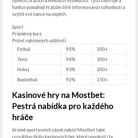
týmech, hráčích a minulých výsledcích. Tyto nástroje a
funkce pomáhají hráčům činit informovaná rozhodnutí a
zvýšit své šance na úspěch.
Sport
Průměrný kurz
Počet nabízených událostí
Fotbal
95%
500+
Tenis
94%
300+
Hokej
93%
200+
Basketbal
92%
150+
Kasinové hry na Mostbet:
Pestrá nabídka pro každého
hráče
Kromě sportovních sázek nabízí Mostbet také
rozsáhlou škálu kasinových her, které uspokojí i ty