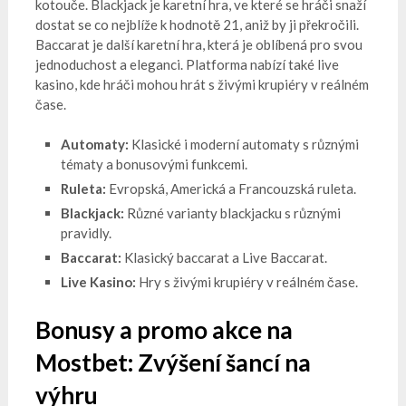
kotouče. Blackjack je karetní hra, ve které se hráči snaží
dostat se co nejblíže k hodnotě 21, aniž by ji překročili.
Baccarat je další karetní hra, která je oblíbená pro svou
jednoduchost a eleganci. Platforma nabízí také live
kasino, kde hráči mohou hrát s živými krupiéry v reálném
čase.
Automaty:
Klasické i moderní automaty s různými
tématy a bonusovými funkcemi.
Ruleta:
Evropská, Americká a Francouzská ruleta.
Blackjack:
Různé varianty blackjacku s různými
pravidly.
Baccarat:
Klasický baccarat a Live Baccarat.
Live Kasino:
Hry s živými krupiéry v reálném čase.
Bonusy a promo akce na
Mostbet: Zvýšení šancí na
výhru