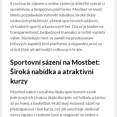
S rostoucím zájmem o online sázení je důležité vybrat si
spolehlivou a bezpečnou platformu. Mostbet se snaží
těmto požadavkům vyhovět nabídkou široké škály
sázkových příležitostí, včetně sportovních událostí,
virtuálních sportů a kasinových her. Důraz je kladen na
transparentnost, bezpečnost transakcí a rychlé výplaty
výher. Následující text se zaměří na prozkoumání
klíčových aspektů této platformy a objasnění, proč se
stává stále atraktivnější volbou pro hráče.
Sportovní sázení na Mostbet:
Široká nabídka a atraktivní
kurzy
Mostbet nabízí rozsáhlou škálu sportovních sázek
pokrývajících širokou škálu disciplín, od fotbalu a tenisu
až po hokej a basketbal. Hráči mají možnost sázet na
předzápasové i live kurzy, což jim umožňuje sledovat
vývoj zápasu v reálném čase a reagovat na změny v