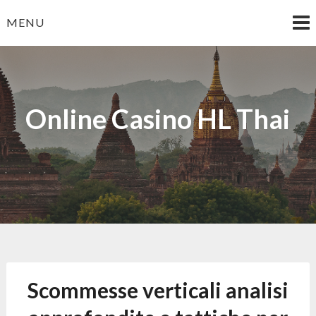
Skip
MENU
to
content
Online Casino HL Thai
Scommesse verticali analisi