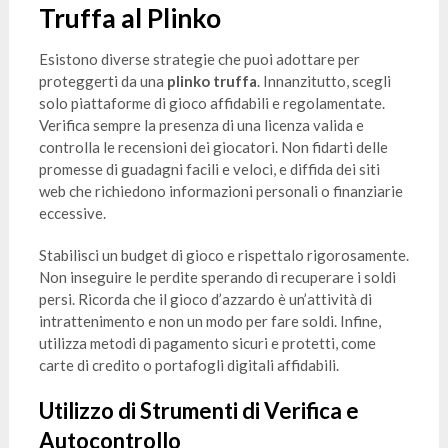
Truffa al Plinko
Esistono diverse strategie che puoi adottare per
proteggerti da una
plinko truffa
. Innanzitutto, scegli
solo piattaforme di gioco affidabili e regolamentate.
Verifica sempre la presenza di una licenza valida e
controlla le recensioni dei giocatori. Non fidarti delle
promesse di guadagni facili e veloci, e diffida dei siti
web che richiedono informazioni personali o finanziarie
eccessive.
Stabilisci un budget di gioco e rispettalo rigorosamente.
Non inseguire le perdite sperando di recuperare i soldi
persi. Ricorda che il gioco d’azzardo è un’attività di
intrattenimento e non un modo per fare soldi. Infine,
utilizza metodi di pagamento sicuri e protetti, come
carte di credito o portafogli digitali affidabili.
Utilizzo di Strumenti di Verifica e
Autocontrollo