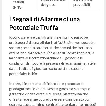
casuali
del gioco
prevedibili
(RNG)
I Segnali di Allarme di una
Potenziale Truffa
Riconoscere i segnali di allarme è il primo passo per
proteggersi da una
plinko truffa
. Un sito web sospetto
spesso presenta caratteristiche comuni che meritano
attenzione. Ad esempio, l’assenza di licenze regolari, la
mancanza di informazioni chiare sui gestori e le
condizioni di gioco, e la presenza di recensioni negative
da parte di altri giocatori sono tutti indicatori di
potenziale rischio.
Inoltre, è importante diffidare delle promesse di
guadagni facili e veloci. Nessun gioco d’azzardo può
garantire vincite certe, e qualsiasi piattaforma che
offra tali garanzie dovrebbe essere considerata con
estrema cautela. Infine, controlla attentamente i metodi