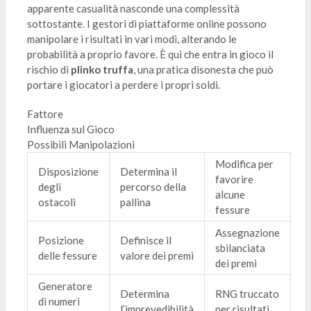
apparente casualità nasconde una complessità
sottostante. I gestori di piattaforme online possono
manipolare i risultati in vari modi, alterando le
probabilità a proprio favore. È qui che entra in gioco il
rischio di
plinko truffa
, una pratica disonesta che può
portare i giocatori a perdere i propri soldi.
Fattore
Influenza sul Gioco
Possibili Manipolazioni
Modifica per
Disposizione
Determina il
favorire
degli
percorso della
alcune
ostacoli
pallina
fessure
Assegnazione
Posizione
Definisce il
sbilanciata
delle fessure
valore dei premi
dei premi
Generatore
Determina
RNG truccato
di numeri
l’imprevedibilità
per risultati