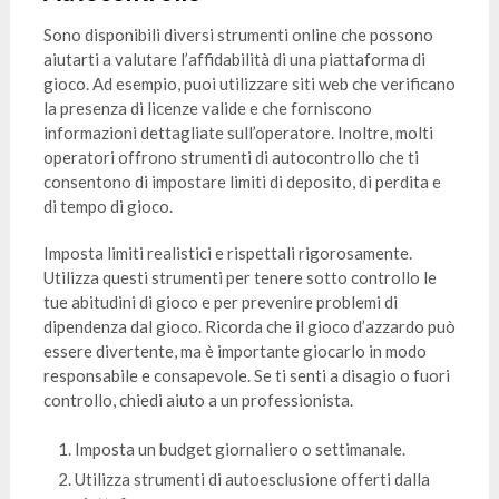
Sono disponibili diversi strumenti online che possono
aiutarti a valutare l’affidabilità di una piattaforma di
gioco. Ad esempio, puoi utilizzare siti web che verificano
la presenza di licenze valide e che forniscono
informazioni dettagliate sull’operatore. Inoltre, molti
operatori offrono strumenti di autocontrollo che ti
consentono di impostare limiti di deposito, di perdita e
di tempo di gioco.
Imposta limiti realistici e rispettali rigorosamente.
Utilizza questi strumenti per tenere sotto controllo le
tue abitudini di gioco e per prevenire problemi di
dipendenza dal gioco. Ricorda che il gioco d’azzardo può
essere divertente, ma è importante giocarlo in modo
responsabile e consapevole. Se ti senti a disagio o fuori
controllo, chiedi aiuto a un professionista.
Imposta un budget giornaliero o settimanale.
Utilizza strumenti di autoesclusione offerti dalla