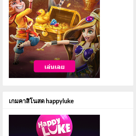
เกมคาสิโนสด happyluke