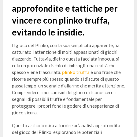
approfondite e tattiche per
vincere con plinko truffa,
evitando le insidie.
Il gioco del Plinko, con la sua semplicità apparente, ha
catturato l’attenzione di molti appassionati di giochi
d’azzardo. Tuttavia, dietro questa facciata innocua, si
cela un potenziale rischio di imbrogli, una realtà che
spesso viene trascurata.
plinko truffa
è una frase che
ricorre sempre più spesso quando si discute di questo
passatempo, un segnale d’allarme che merita attenzione.
Comprendere i meccanismi del gioco e riconoscere i
segnali di possibili truffe è fondamentale per
proteggere i propri fondi e godere di un’esperienza di
gioco sicura.
Questo articolo mira a fornire un’analisi approfondita
del gioco del Plinko, esplorando le potenziali