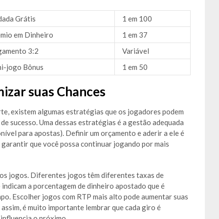
ada Grátis
1 em 100
mio em Dinheiro
1 em 37
gamento 3:2
Variável
i-jogo Bônus
1 em 50
mizar suas Chances
rte, existem algumas estratégias que os jogadores podem
 de sucesso. Uma dessas estratégias é a gestão adequada
nível para apostas). Definir um orçamento e aderir a ele é
 e garantir que você possa continuar jogando por mais
os jogos. Diferentes jogos têm diferentes taxas de
 indicam a porcentagem de dinheiro apostado que é
mpo. Escolher jogos com RTP mais alto pode aumentar suas
assim, é muito importante lembrar que cada giro é
influencia o próximo.