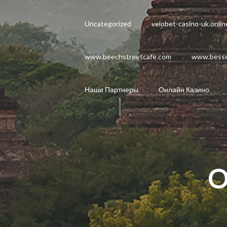
Uncategorized
velobet-casino-uk.onlin
www.beechstreetcafe.com
www.besse
Наши Партнеры
Онлайн Казино
O