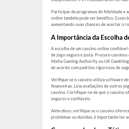
Participar de programas de fidelidade e
online também pode ser benéfico. Esses 
aumentando suas chances de acertar o ro
A Importância da Escolha d
A escolha de um cassino online confiável
de jogo segura e justa. Procure cassinos
Malta Gaming Authority ou UK Gambling 
de acordo com padrões rigorosos de segu
Verifique se o cassino utiliza software d
financeiras. Leia avaliações de outros j
cassino. Certifique-se de que o cassino
seguros e confiáveis.
Além disso, verifique se o cassino oferec
problemas ou dúvidas, é importante ter 