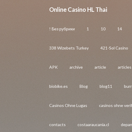
Skip
Online Casino HL Thai
to
content
! Без рубрики
1
10
14
338 Wizebets Turkey
421-Sol Casino
APK
archive
article
articles
biobike.es
Blog
blog11
burr
Casinos Ohne Lugas
casinos ohne veri
contacts
costaaraucania.cl
depan