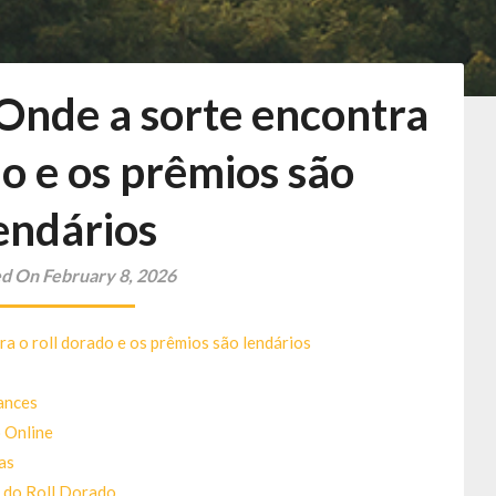
 Onde a sorte encontra
do e os prêmios são
endários
d On February 8, 2026
ra o roll dorado e os prêmios são lendários
ances
 Online
as
 do Roll Dorado