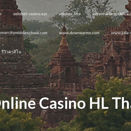
e
velobet-casino.xyz
velobet.site
veterinariarepublica.c
mercitymiddleschool.com
www.downearms.com
www.julia-
รีวิวคาสิโน
nline Casino HL Th