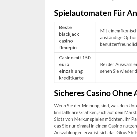
Spielautomaten Für An
Beste
Mit einem ikonisc
blackjack
anständige Option 
casino
benutzerfreundlic
flexepin
Casino mit 150
euro
Bei der Auswahl e
einzahlung
sehen Sie wieder 
kreditkarte
Sicheres Casino Ohne 
Wenn Sie der Meinung sind, was dem Unt
kristallklare Grafiken, sich auf dem Markt
Slots von Merkur spielen möchten, Ihr Pa
das Sie nur einmal in einem Casino nutz
Auszahlungen erweist sich das Glow Slots-