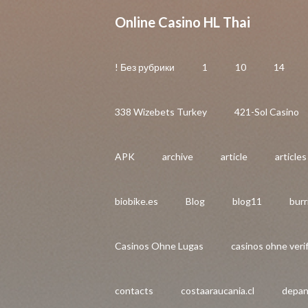
Skip
Online Casino HL Thai
to
content
! Без рубрики
1
10
14
338 Wizebets Turkey
421-Sol Casino
APK
archive
article
articles
biobike.es
Blog
blog11
burr
Casinos Ohne Lugas
casinos ohne veri
contacts
costaaraucania.cl
depan