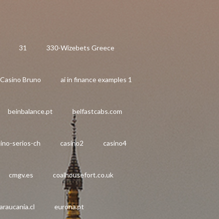
31
330-Wizebets Greece
 Casino Bruno
ai in finance examples 1
beinbalance.pt
belfastcabs.com
ino-serios-ch
casino2
casino4
cmgv.es
coalhousefort.co.uk
araucania.cl
eurona.pt