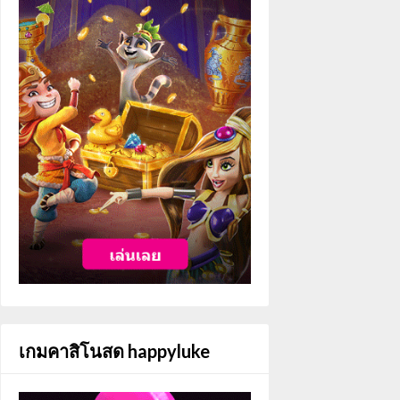
เกมคาสิโนสด happyluke