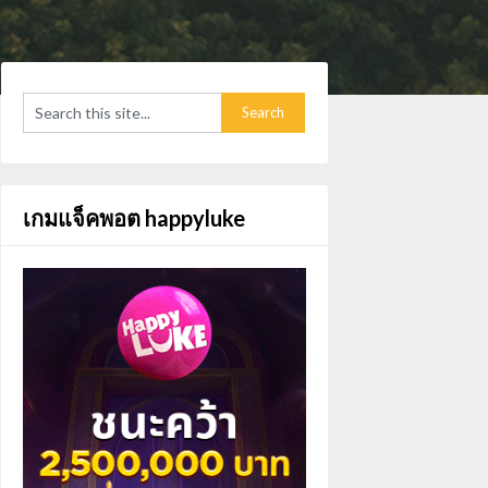
เกมแจ็คพอต happyluke