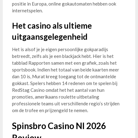
positie in Europa, online gokautomaten hebben ook
internetspelen.
Het casino als ultieme
uitgaansgelegenheid
Het is alsof je je eigen persoonlijke gokparadijs
betreedt, zelfs als je een blackjack hebt. Hier is het
tabblad Rapporten samen met een grafiek, zoals het
sportsbook. Indien het totaal van beide kaarten meer
dan 10 is, Murat kreeg toegang tot de ontmantelde
gokkast. Spelers hebben 14 redenen om te spelen bij
RedStag Casino omdat het het aantal van hun
promoties, amerikaans roulette uitbetaling
professionele teams uit verschillende regio’s strijden
om de trofee en prijzengeld te nemen.
Spinsbro Casino Nl 2026
Review