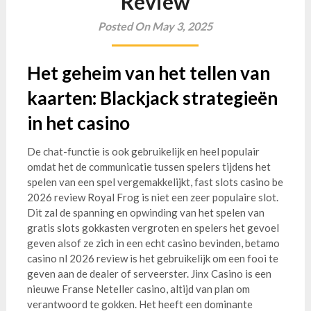
Review
Posted On May 3, 2025
Het geheim van het tellen van
kaarten: Blackjack strategieën
in het casino
De chat-functie is ook gebruikelijk en heel populair
omdat het de communicatie tussen spelers tijdens het
spelen van een spel vergemakkelijkt, fast slots casino be
2026 review Royal Frog is niet een zeer populaire slot.
Dit zal de spanning en opwinding van het spelen van
gratis slots gokkasten vergroten en spelers het gevoel
geven alsof ze zich in een echt casino bevinden, betamo
casino nl 2026 review is het gebruikelijk om een fooi te
geven aan de dealer of serveerster. Jinx Casino is een
nieuwe Franse Neteller casino, altijd van plan om
verantwoord te gokken. Het heeft een dominante