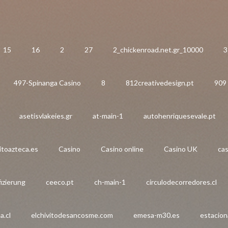
15
16
2
27
2_chickenroad.net.gr_10000
3
497-Spinanga Casino
8
812creativedesign.pt
909
asetisvlakeies.gr
at-main-1
autohenriquesevale.pt
itoazteca.es
Casino
Casino online
Casino UK
cas
fizierung
ceeco.pt
ch-main-1
circulodecorredores.cl
a.cl
elchivitodesancosme.com
emesa-m30.es
estacion