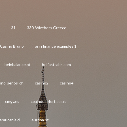
31
330-Wizebets Greece
 Casino Bruno
ai in finance examples 1
beinbalance.pt
belfastcabs.com
ino-serios-ch
casino2
casino4
cmgv.es
coalhousefort.co.uk
araucania.cl
eurona.pt