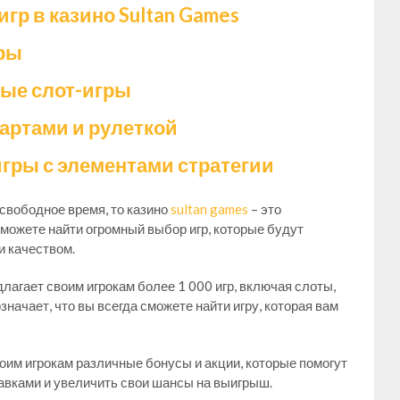
гр в казино Sultan Games
гры
ые слот-игры
картами и рулеткой
игры с элементами стратегии
свободное время, то казино
sultan games
– это
сможете найти огромный выбор игр, которые будут
и качеством.
длагает своим игрокам более 1 000 игр, включая слоты,
означает, что вы всегда сможете найти игру, которая вам
воим игрокам различные бонусы и акции, которые помогут
тавками и увеличить свои шансы на выигрыш.