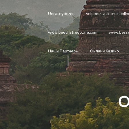
Uncategorized
velobet-casino-uk.onlin
www.beechstreetcafe.com
www.besse
Наши Партнеры
Онлайн Казино
O