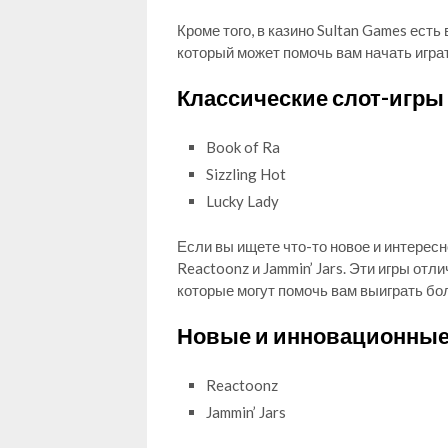
Кроме того, в казино Sultan Games ест
который может помочь вам начать игра
Классические слот-игры
Book of Ra
Sizzling Hot
Lucky Lady
Если вы ищете что-то новое и интересно
Reactoonz и Jammin’ Jars. Эти игры от
которые могут помочь вам выиграть бо
Новые и инновационные
Reactoonz
Jammin’ Jars