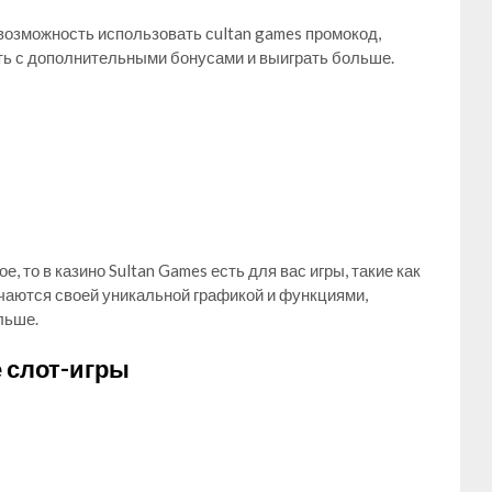
ь возможность использовать сultan games промокод,
ть с дополнительными бонусами и выиграть больше.
е, то в казино Sultan Games есть для вас игры, такие как
личаются своей уникальной графикой и функциями,
льше.
 слот-игры