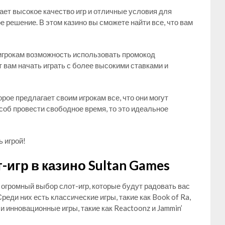
ает высокое качество игр и отличные условия для
ое решение. В этом казино вы сможете найти все, что вам
 игрокам возможность использовать промокод
 вам начать играть с более высокими ставками и
торое предлагает своим игрокам все, что они могут
соб провести свободное время, то это идеальное
 игрой!
игр в казино Sultan Games
 огромный выбор слот-игр, которые будут радовать вас
реди них есть классические игры, такие как Book of Ra,
е и инновационные игры, такие как Reactoonz и Jammin’