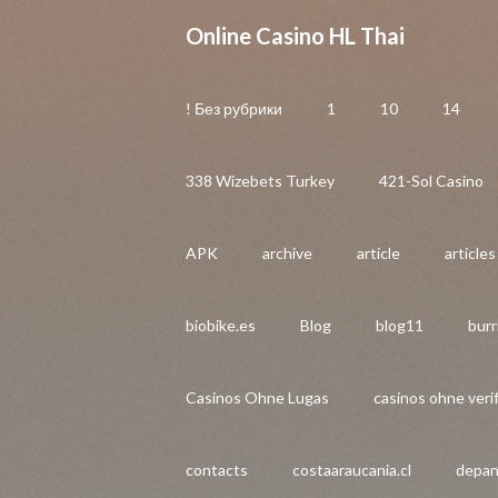
Skip
Online Casino HL Thai
to
content
! Без рубрики
1
10
14
338 Wizebets Turkey
421-Sol Casino
APK
archive
article
articles
biobike.es
Blog
blog11
burr
Casinos Ohne Lugas
casinos ohne veri
contacts
costaaraucania.cl
depan