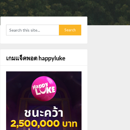
เกมแจ็คพอต happyluke