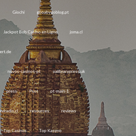
s
Giochi
gobabygoblog.pt
Jackpot Bob Casino en Ligne
joma.cl
ert.de
novos-casinos-pt
oalibrarypress.uk
press
Psot
pt-main-1
aviradio.cl
resources
reviews
Top Casinos
Top Kasyno