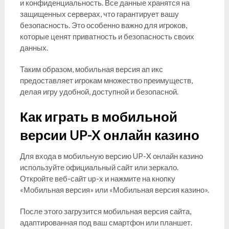
и конфиденциальность. Все данные хранятся на
защищенных серверах, что гарантирует вашу
безопасность. Это особенно важно для игроков,
которые ценят приватность и безопасность своих
данных.
Таким образом, мобильная версия ап икс
предоставляет игрокам множество преимуществ,
делая игру удобной, доступной и безопасной.
Как играть в мобильной
версии UP-X онлайн казино
Для входа в мобильную версию UP-X онлайн казино
используйте официальный сайт или зеркало.
Откройте веб-сайт up-x и нажмите на кнопку
«Мобильная версия» или «Мобильная версия казино».
После этого загрузится мобильная версия сайта,
адаптированная под ваш смартфон или планшет.