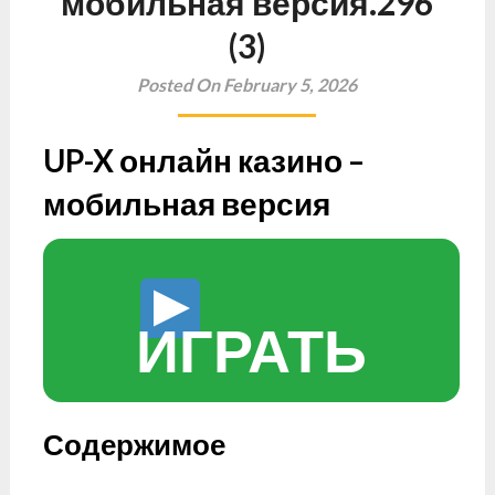
мобильная версия.296
(3)
Posted On February 5, 2026
UP-X онлайн казино –
мобильная версия
ИГРАТЬ
Содержимое