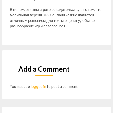
В целом, отзывы игроков свидетельствуют о том, что
мобильная версия UP-X онлайн казино является
отличным решением для тех, кто ценит удобство,
разнообразие игр и безопасность.
Add a Comment
You must be
logged in
to post a comment.