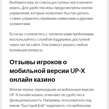
Выберите игру из списка доступных игр и начните
играть. Для удобства игры предусмотрены кнопки
управления, которые позволяют быстро делать
ставки, управлять игровыми символами и другими
элементами.
Если вы столкнетесь с техническими проблемами,
воспользуйтесь службой поддержки, доступной
через чат на сайте. Они помогут решить любые
возникшие вопросы.
Отзывы игроков о
мобильной версии UP-X
онлайн казино
Многие игроки, перешедшие на мобильную версию
UP-X онлайн казино, отмечают ее удобство и
функциональность. Например, пользователь под
ником “Быстрый Боб” поделился, что мобильная