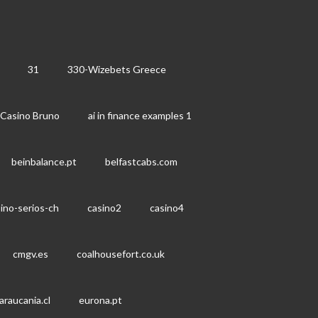
31
330-Wizebets Greece
 Casino Bruno
ai in finance examples 1
beinbalance.pt
belfastcabs.com
ino-serios-ch
casino2
casino4
cmgv.es
coalhousefort.co.uk
araucania.cl
eurona.pt