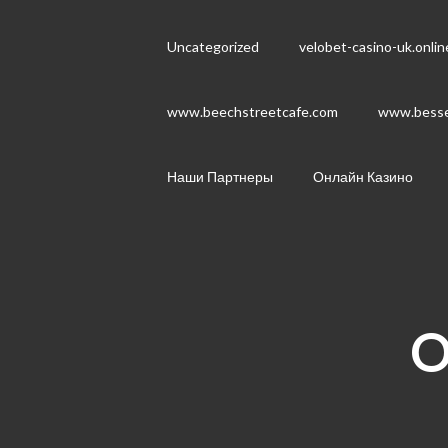
Uncategorized
velobet-casino-uk.onlin
www.beechstreetcafe.com
www.besse
Наши Партнеры
Онлайн Казино
O