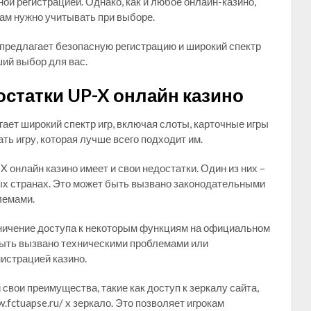
ой регистрацией. Однако, как и любое онлайн-казино,
вам нужно учитывать при выборе.
 предлагает безопасную регистрацию и широкий спектр
ший выбор для вас.
статки UP-X онлайн казино
гает широкий спектр игр, включая слоты, карточные игры
ть игру, которая лучше всего подходит им.
X онлайн казино имеет и свои недостатки. Один из них –
рых странах. Это может быть вызвано законодательными
лемами.
ничение доступа к некоторым функциям на официальном
быть вызвано техническими проблемами или
истрацией казино.
 свои преимущества, такие как доступ к зеркалу сайта,
.fctuapse.ru/ x зеркало. Это позволяет игрокам