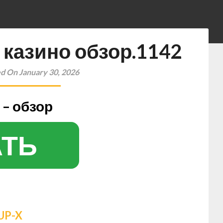
 казино обзор.1142
d On January 30, 2026
 – обзор
АТЬ
UP-X