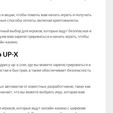
и акции, чтобы помочь вам начать играть и получать
ные способы оплаты, включая криптовалюты.
ичный выбор для игроков, которые ищут безопасное и
ем вам зарегистрироваться и начать играть, чтобы
йн-казино.
о UP-X
ресу up-x.com, где вы можете зарегистрироваться и
ростая и быстрая, а также обеспечивает безопасность
ых автоматов от известных разработчиков, таких как
значает, что вы можете выбрать игру, которая вам
я игроков, которые ищут онлайн-казино с широким