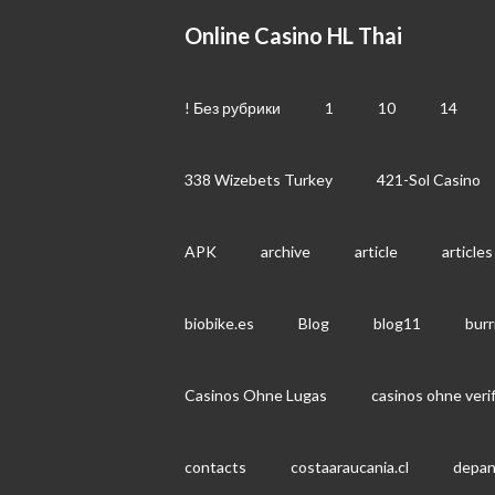
Skip
Online Casino HL Thai
to
content
! Без рубрики
1
10
14
338 Wizebets Turkey
421-Sol Casino
APK
archive
article
articles
biobike.es
Blog
blog11
burr
Casinos Ohne Lugas
casinos ohne veri
contacts
costaaraucania.cl
depan