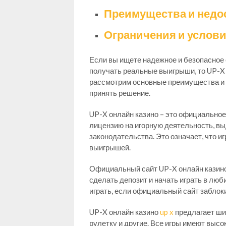
Преимущества и недос
Ограничения и услов
Если вы ищете надежное и безопасное 
получать реальные выигрыши, то UP-X 
рассмотрим основные преимущества и н
принять решение.
UP-X онлайн казино – это официальное 
лицензию на игорную деятельность, вы
законодательства. Это означает, что и
выигрышей.
Официальный сайт UP-X онлайн казино 
сделать депозит и начать играть в люб
играть, если официальный сайт заблок
UP-X онлайн казино
up x
предлагает шир
рулетку и другие. Все игры имеют выс