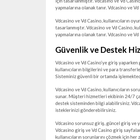
için tasarlanmıştır. Vdcasino ve Vd Casino,
yapmalarına olanak tanır. Vdcasino ve Vd C
Vdcasino ve Vd Casino, kullanıcıların oyun
tasarlanmıştır. Vdcasino ve Vd Casino, kull
yapmalarına olanak tanır. Vdcasino ve Vd C
Güvenlik ve Destek Hi
Vdcasino ve Vd Casino’ye giriş yaparken gü
kullanıcıların bilgilerini ve para transferl
Sisteminiz güvenli bir ortamda işlemekted
Vdcasino ve Vd Casino, kullanıcıların sorun
sunar. Müşteri hizmetleri ekibinin 24/7 ça
destek sisteminden bilgi alabilirsiniz. Vd
isteklerinizi gönderebilirsiniz.
Vdcasino sorunsuz giriş, güncel giriş ve y
Vdcasino giriş ve Vd Casino giriş sayfalar
kullanıcıların sorunlarını çözmek için her 