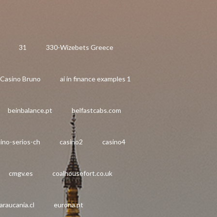
31
330-Wizebets Greece
 Casino Bruno
ai in finance examples 1
beinbalance.pt
belfastcabs.com
ino-serios-ch
casino2
casino4
cmgv.es
coalhousefort.co.uk
araucania.cl
eurona.pt