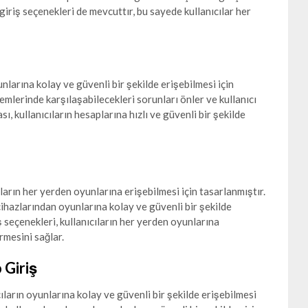
iriş seçenekleri de mevcuttır, bu sayede kullanıcılar her
nlarına kolay ve güvenli bir şekilde erişebilmesi için
şlemlerinde karşılaşabilecekleri sorunları önler ve kullanıcı
sı, kullanıcıların hesaplarına hızlı ve güvenli bir şekilde
ıların her yerden oyunlarına erişebilmesi için tasarlanmıştır.
 cihazlarından oyunlarına kolay ve güvenli bir şekilde
ş seçenekleri, kullanıcıların her yerden oyunlarına
rmesini sağlar.
 Giriş
cıların oyunlarına kolay ve güvenli bir şekilde erişebilmesi