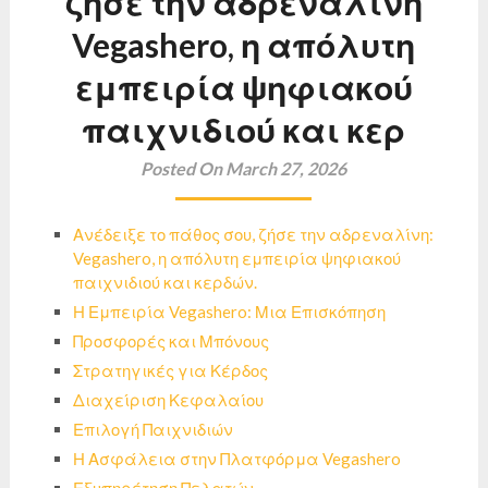
ζήσε την αδρεναλίνη
Vegashero, η απόλυτη
εμπειρία ψηφιακού
παιχνιδιού και κερ
Posted On March 27, 2026
Ανέδειξε το πάθος σου, ζήσε την αδρεναλίνη:
Vegashero, η απόλυτη εμπειρία ψηφιακού
παιχνιδιού και κερδών.
Η Εμπειρία Vegashero: Μια Επισκόπηση
Προσφορές και Μπόνους
Στρατηγικές για Κέρδος
Διαχείριση Κεφαλαίου
Επιλογή Παιχνιδιών
Η Ασφάλεια στην Πλατφόρμα Vegashero