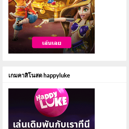
เกมคาสิโนสด happyluke