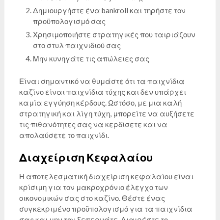
Δημιουργήστε ένα bankroll και τηρήστε τον
προϋπολογισμό σας
Χρησιμοποιήστε στρατηγικές που ταιριάζουν
στο στυλ παιχνιδιού σας
Μην κυνηγάτε τις απώλειες σας
Είναι σημαντικό να θυμάστε ότι τα παιχνίδια
καζίνο είναι παιχνίδια τύχης και δεν υπάρχει
καμία εγγύηση κέρδους. Ωστόσο, με μια καλή
στρατηγική και λίγη τύχη, μπορείτε να αυξήσετε
τις πιθανότητες σας να κερδίσετε και να
απολαύσετε το παιχνίδι.
Διαχείριση Κεφαλαίου
Η αποτελεσματική διαχείριση κεφαλαίου είναι
κρίσιμη για τον μακροχρόνιο έλεγχο των
οικονομικών σας στο καζίνο. Θέστε ένας
συγκεκριμένο προϋπολογισμό για τα παιχνίδια
σας και μην τον ξεπερνάτε. Διαιρέστε το