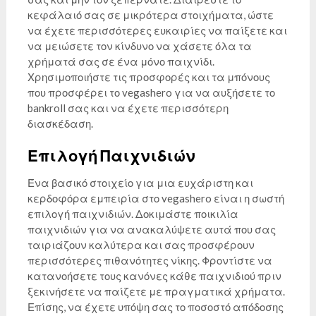
κεφάλαιό σας σε μικρότερα στοιχήματα, ώστε
να έχετε περισσότερες ευκαιρίες να παίξετε και
να μειώσετε τον κίνδυνο να χάσετε όλα τα
χρήματά σας σε ένα μόνο παιχνίδι.
Χρησιμοποιήστε τις προσφορές και τα μπόνους
που προσφέρει το vegashero για να αυξήσετε το
bankroll σας και να έχετε περισσότερη
διασκέδαση.
Επιλογή Παιχνιδιών
Ένα βασικό στοιχείο για μια ευχάριστη και
κερδοφόρα εμπειρία στο vegashero είναι η σωστή
επιλογή παιχνιδιών. Δοκιμάστε ποικιλία
παιχνιδιών για να ανακαλύψετε αυτά που σας
ταιριάζουν καλύτερα και σας προσφέρουν
περισσότερες πιθανότητες νίκης. Φροντίστε να
κατανοήσετε τους κανόνες κάθε παιχνιδιού πριν
ξεκινήσετε να παίζετε με πραγματικά χρήματα.
Επίσης, να έχετε υπόψη σας το ποσοστό απόδοσης