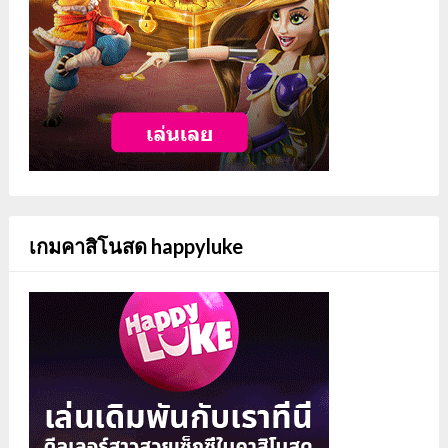
เกมคาสิโนสด happyluke