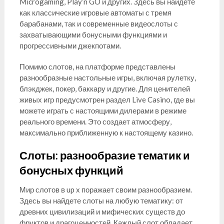
Microgaming, Play’n GO и других. Здесь вы найдете
как классические игровые автоматы с тремя
барабанами, так и современные видеослоты с
захватывающими бонусными функциями и
прогрессивными джекпотами.
Помимо слотов, на платформе представлены
разнообразные настольные игры, включая рулетку,
блэкджек, покер, баккару и другие. Для ценителей
живых игр предусмотрен раздел Live Casino, где вы
можете играть с настоящими дилерами в режиме
реального времени. Это создает атмосферу,
максимально приближенную к настоящему казино.
Слоты: разнообразие тематик и
бонусных функций
Мир слотов в up x поражает своим разнообразием.
Здесь вы найдете слоты на любую тематику: от
древних цивилизаций и мифических существ до
фруктов и драгоценностей. Каждый слот обладает