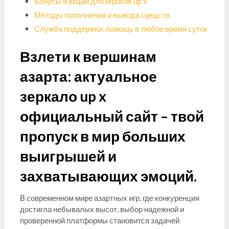
Бонусы и акции для игроков up x
Методы пополнения и вывода средств
Служба поддержки: помощь в любое время суток
Взлети к вершинам
азарта: актуальное
зеркало up x
официальный сайт – твой
пропуск в мир больших
выигрышей и
захватывающих эмоций.
В современном мире азартных игр, где конкуренция
достигла небывалых высот, выбор надежной и
проверенной платформы становится задачей