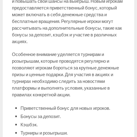
и повышать свои шансы на выигрыш. Новым игрокам
предоставляется приветственный бонус, который
может включать в себя денежные средства и
бесплатные вращения. Регулярные игроки могут
рассчитывать на дополнительные бонусы, такие как
бонусы за депозит, кэшбэк и участие в различных
акциях.
Особенное внимание уделяется турнирам и
розыгрышам, которые проводятся регулярно и
позволяют игрокам бороться за крупные денежные
призы и ценные подарки. Для участия в акциях и
турнирах необходимо следить за новостями
платформы и выполнять условия, указанные в
правилах конкретной акции.
Приветственный бонус для новых игроков.
Бонусы за депозит.
Кэшбэк.
Турниры и розыгрыши.