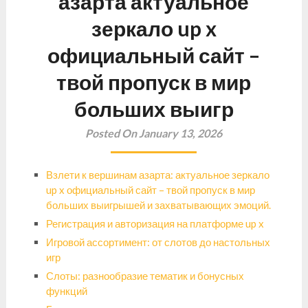
азарта актуальное
зеркало up x
официальный сайт –
твой пропуск в мир
больших выигр
Posted On January 13, 2026
Взлети к вершинам азарта: актуальное зеркало
up x официальный сайт – твой пропуск в мир
больших выигрышей и захватывающих эмоций.
Регистрация и авторизация на платформе up x
Игровой ассортимент: от слотов до настольных
игр
Слоты: разнообразие тематик и бонусных
функций