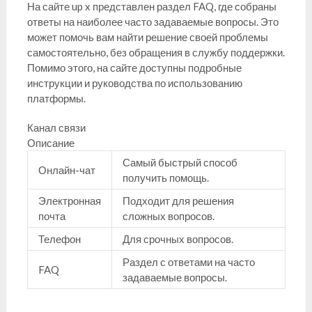
На сайте up x представлен раздел FAQ, где собраны
ответы на наиболее часто задаваемые вопросы. Это
может помочь вам найти решение своей проблемы
самостоятельно, без обращения в службу поддержки.
Помимо этого, на сайте доступны подробные
инструкции и руководства по использованию
платформы.
Канал связи
Описание
Самый быстрый способ
Онлайн-чат
получить помощь.
Электронная
Подходит для решения
почта
сложных вопросов.
Телефон
Для срочных вопросов.
Раздел с ответами на часто
FAQ
задаваемые вопросы.