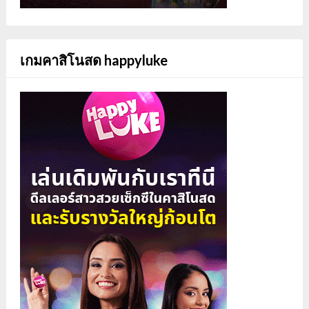
เกมคาสิโนสด happyluke