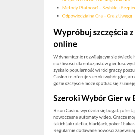
Metody Płatności – Szybkie i Bezpie
Odpowiedzialna Gra – Gra z Uwagą
Wypróbuj szczęścia z 
online
W dynamicznie rozwijającym się świecie 
możliwości dla entuzjastów gier losowych
zyskało popularność wśród graczy poszuk
Casino to oferuje szeroki wybór gier, atr
gdzie szczęście może spotkać się z umie
Szeroki Wybór Gier w 
Bison Casino wyróżnia się bogatą ofertą 
nowoczesne automaty wideo. Gracze mog
takich jak ruletka, blackjack, poker i ba
Regularnie dodawane nowości zapewniają,