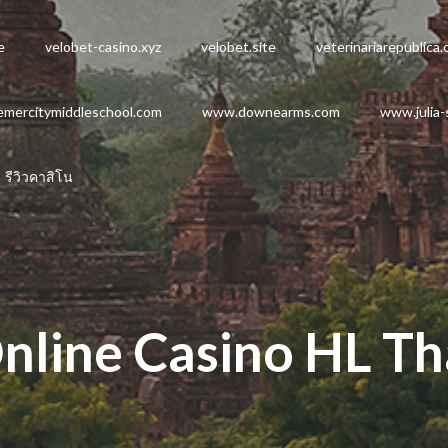
e
velobet-casino.xyz
velobet.site
veterinariarepublica.c
mercitymiddleschool.com
www.downearms.com
www.julia-
รีวิวคาสิโน
nline Casino HL Th