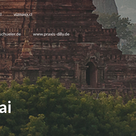
l
vizmaxx.cl
schueler.de
www.praxis-dilly.de
ai