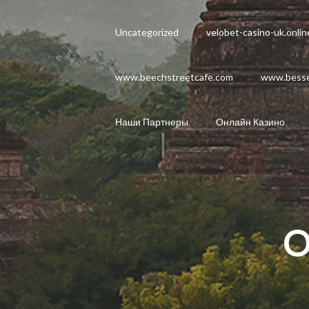
Uncategorized
velobet-casino-uk.onlin
www.beechstreetcafe.com
www.besse
Наши Партнеры
Онлайн Казино
O